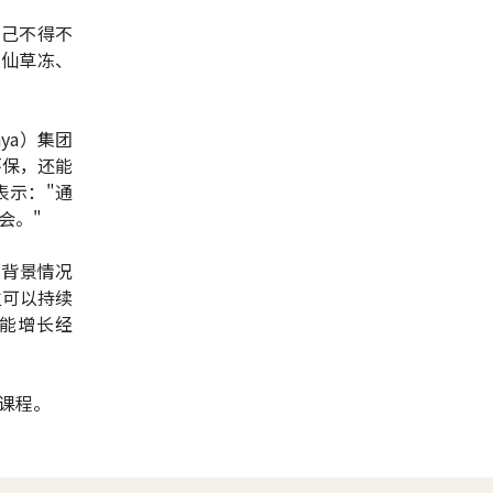
自己不得不
卖仙草冻、
ya）集团
环保，还能
表示："通
会。"
的背景情况
立可以持续
能增长经
课程。