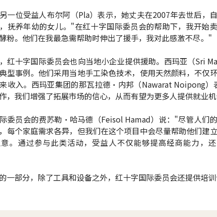
另一位受益人布尔阿（Pla）表示，她丈夫在2007年去世后，
，抚养年幼的女儿。"在红十字国际委员会的帮助下，我开始
酵粉。他们在我最急需帮助时伸出了援手，我对此感激不尽。"
，红十字国际委员会也向当地小企业提供援助。西玛亚（Sri Ma
典型事例。他们采用当地手工染色技术，使用天然颜料，不仅
来收入。西玛亚集团的那瓦拉德·内邦（Nawarat Noipong）
作，我们增强了拓展市场的信心，从而有望为更多人提供就业机
际委员会的费苏勒•哈马德（Feisol Hamad）说："尽管人们
，每个家庭需求各异，但我们在这个项目中会尽量帮助他们建
生意。通过参与此类活动，受益人不仅能够提高经商能力，还
的一部分，除了工具和设备之外，红十字国际委员会还提供培训