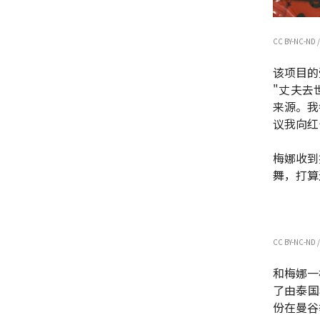
CC BY-NC-ND /
该项目的
"丈夫去
来源。我
议我向红
梅娜收到
舞，打算
CC BY-NC-ND /
和梅娜一
了由泰国穆
份在曼谷