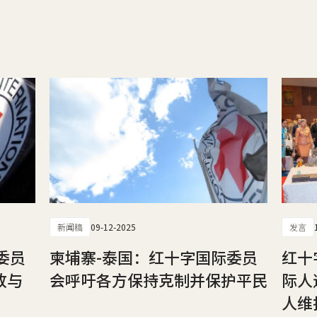
新闻稿
09-12-2025
发言
委员
柬埔寨-泰国：红十字国际委员
红十
放与
会呼吁各方保持克制并保护平民
际人
人维