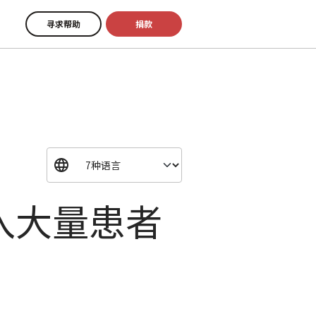
寻求帮助
捐款
入大量患者