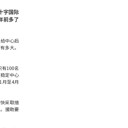
十字国际
年前多了
补给中心后
求有多大。
有100名
在稳定中心
1月至4月
尽快采取措
童。援助要