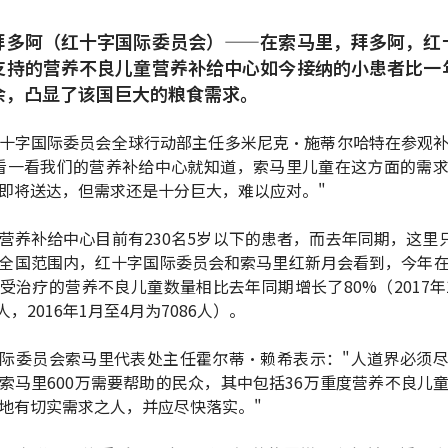
拜多阿（红十字国际委员会）——在索马里，拜多阿，红
支持的营养不良儿童营养补给中心如今接纳的小患者比一
余，凸显了该国巨大的粮食需求。
十字国际委员会全球行动部主任多米尼克•施蒂尔哈特在参观
看一看我们的营养补给中心就知道，索马里儿童在这方面的需
即将送达，但需求还是十分巨大，难以应对。"
营养补给中心目前有230名5岁以下的患者，而去年同期，这里只
全国范围内，红十字国际委员会和索马里红新月会看到，今年
受治疗的营养不良儿童数量相比去年同期增长了80%（2017年
0人，2016年1月至4月为7086人）。
际委员会索马里代表处主任霍尔蒂•赖希表示："人道界必须
索马里600万需要帮助的民众，其中包括36万重度营养不良儿
地有切实需求之人，并应尽快落实。"