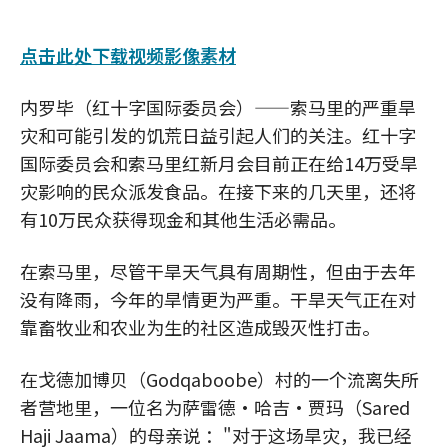
点击此处下载视频影像素材
内罗毕（红十字国际委员会）——索马里的严重旱
灾和可能引发的饥荒日益引起人们的关注。红十字
国际委员会和索马里红新月会目前正在给14万受旱
灾影响的民众派发食品。在接下来的几天里，还将
有10万民众获得现金和其他生活必需品。
在索马里，尽管干旱天气具有周期性，但由于去年
没有降雨，今年的旱情更为严重。干旱天气正在对
靠畜牧业和农业为生的社区造成毁灭性打击。
在戈德加博贝（Godqaboobe）村的一个流离失所
者营地里，一位名为萨雷德•哈吉•贾玛（Sared
Haji Jaama）的母亲说 ："对于这场旱灾，我已经