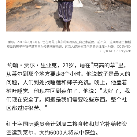
莱尔。2015年5月23日。住在南苏丹莱尔的玛丽站在自己家前面，前不久，这间用泥土和稻
草盖的房子在镇子遭军事入侵期间被烧毁，这次入侵迫使莱尔居民逃往灌木地带。CC BY-NC-
ND / ICRC / P. Krzysiek
约翰·贾尔·里亚克，23岁，睡在"高高的草"里，
从莱尔到那个地方要走8个小时。他说蚊子是最大的
问题，人们到处找睡莲和椰子充饥。晚上，他盖着
树叶睡觉。他现在回到莱尔了。他说："太好了，我
们现在安全了。问题是我们需要吃些东西。整个社
区都过得很苦。"
红十字国际委员会计划周二将食物和其它补给物资
空运到莱尔，大约6000人将从中获益。