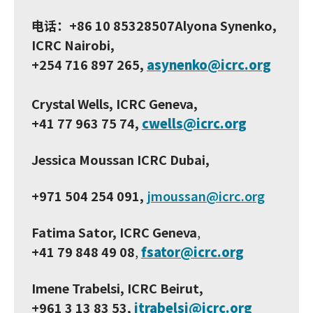
电话：+86 10 85328507
Alyona Synenko,
ICRC Nairobi,
+254 716 897 265,
asynenko@icrc.org
Crystal Wells, ICRC Geneva,
+41 77 963 75 74,
cwells@icrc.org
Jessica Moussan ICRC Dubai,
+971 504 254 091,
jmoussan@icrc.org
Fatima Sator, ICRC Geneva
,
+41 79 848 49 08
,
fsator@icrc.org
Imene Trabelsi, ICRC Beirut,
+961 3 13 83 53,
itrabelsi@icrc.org