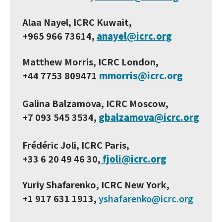
Alaa Nayel, ICRC Kuwait,
+965 966 73614,
anayel@icrc.org
Matthew Morris, ICRC London,
+44 7753 809471
mmorris@icrc.org
Galina Balzamova, ICRC Moscow,
+7 093 545 3534,
gbalzamova@icrc.org
Frédéric Joli, ICRC Paris,
+33 6 20 49 46 30
,
fjoli@icrc.org
Yuriy Shafarenko, ICRC New York,
+1 917 631 1913
,
yshafarenko@icrc.org