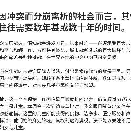
因冲突而分崩离析的社会而言，其
往往需要数年甚或数十年的时间。
众亲历战火，深知战争爆发时易，结束时难——必须承受巨大苦
和平与和解工作，方可将其终结。城市战所造成的巨大破坏与亲
来的痛苦等种种挑战，在世界各地的冲突中均已司空见惯。
方在作战时未遵守国际人道法，付出最惨痛代价的就是平民。另
因冲突而流离失所，辗转于各个营地或临时住所，数年甚或数十
恶劣的环境中，对未来几乎不再抱有任何希望。
地，这一当今保护工作面临最严峻危机的地方，仍有超过5.6万
之二是儿童。本周第三次到访该营地时，我亲眼目睹营地条件在
颇感痛惜。这里的儿童所能获得的食物、洁净水、医疗服务和教
标准；他们始终身处险境，其权利遭到漠视。决不能以关注不足
妇女与儿童。