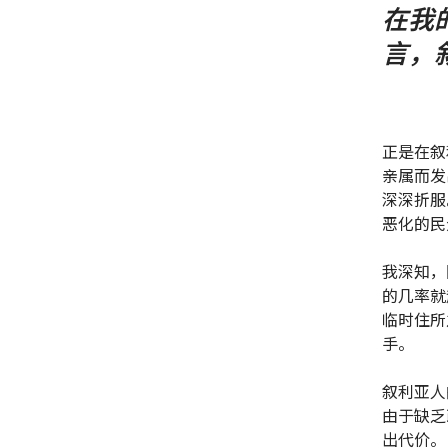
在我
言，
正是在叙
亲属而发
深深折服
恶化的民
我深知，
的几率就
临时住所
手。
叙利亚人
由于缺乏
出代价。