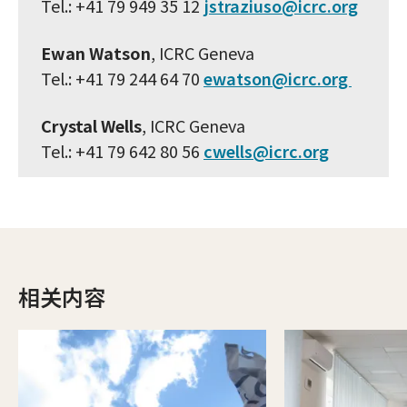
Tel.: +41 79 949 35 12
jstraziuso@icrc.org
Ewan Watson
, ICRC Geneva
Tel.: +41 79 244 64 70
ewatson@icrc.org
Crystal Wells
, ICRC Geneva
Tel.: +41 79 642 80 56
cwells@icrc.org
相关内容