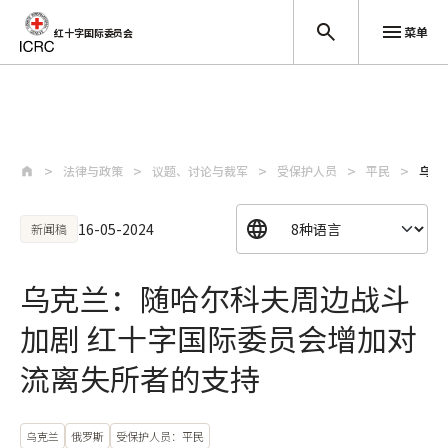
菜单
红十字国际委员会
跳至主要内容
法律与政策
议题、讨论与裁军
受保护人员
平民
乌克
16-05-2024
新闻稿
乌克兰：随哈尔科夫周边战斗
加剧 红十字国际委员会增加对
流离失所者的支持
乌克兰
俄罗斯
受保护人员：平民