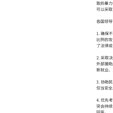
致的暴力
可以采取
各国领导
1. 确
比例的攻
了法律或
2. 采
外部援助
新就业、
3. 协
仅当安全
4. 优
突会持续
回答。