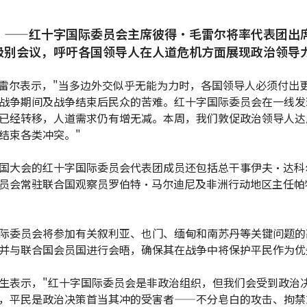
）——红十字国际委员会主席彼得·毛雷尔将率代表团出
级别会议，呼吁各国领导人在人道危机方面展现政治领导
雷尔表示，"当多边外交似乎无能为力时，各国领导人必须付出
战争期间及战争结束后民众的苦难。红十字国际委员会在一线发
已经转移，人道需求仍有增无减。本周，我们敦促政治领导人达
结束各类冲突。"
国大会的红十字国际委员会代表团成员还包括总干事伊夫·达科
员会常驻联合国观察员罗伯特·马尔迪尼及非洲行动地区主任帕
际委员会将参加有关叙利亚、也门、缅甸和南苏丹等关键问题的
并与联合国会员国进行会晤，确保其在战争中将保护平民作为优
生表示，"红十字国际委员会是非政治组织，但我们会受到政治
，平民是政治决策首当其冲的受害者——不分皂白的攻击、拘禁