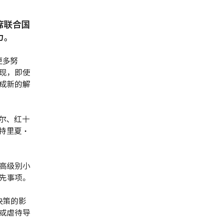
席联合国
力。
更多努
现，即使
成新的解
尔、红十
特里夏·
高级别小
先事项。
决策的影
或虐待导