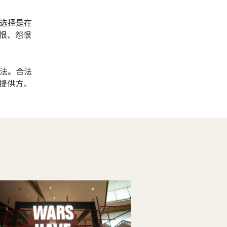
以选择是在
恨、怨恨
道法。合法
提供方。