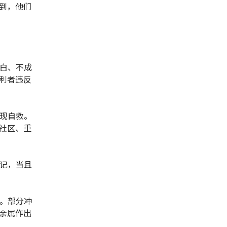
到，他们
皂白、不成
利者违反
实现自救。
社区、重
谨记，当且
通。部分冲
亲属作出