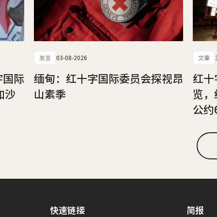
发言
03-08-2026
文章
字国际
缅甸：红十字国际委员会探视昂
红十
加沙
山素季
览，
公约
快速链接
简报