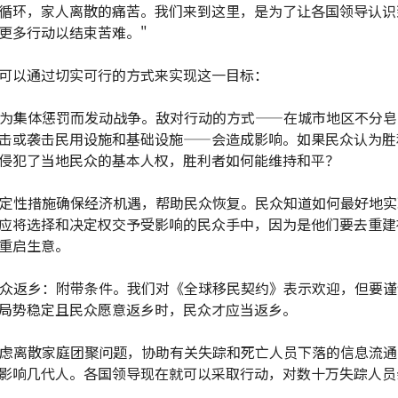
循环，家人离散的痛苦。我们来到这里，是为了让各国领导认识
更多行动以结束苦难。"
可以通过切实可行的方式来实现这一目标：
保不为集体惩罚而发动战争。敌对行动的方式——在城市地区不分
击或袭击民用设施和基础设施——会造成影响。如果民众认为胜
侵犯了当地民众的基本人权，胜利者如何能维持和平？
取决定性措施确保经济机遇，帮助民众恢复。民众知道如何最好地
应将选择和决定权交予受影响的民众手中，因为是他们要去重建
重启生意。
助民众返乡：附带条件。我们对《全球移民契约》表示欢迎，但要
局势稳定且民众愿意返乡时，民众才应当返乡。
先考虑离散家庭团聚问题，协助有关失踪和死亡人员下落的信息流
影响几代人。各国领导现在就可以采取行动，对数十万失踪人员