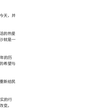
今天，并
活的热爱
沙就是一
0年的历
的希望与
重新给民
切实的行
改变。