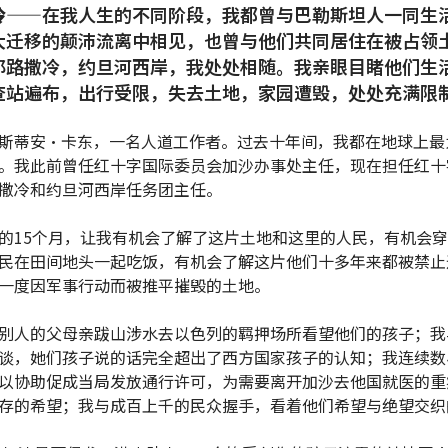
冷
——在我人生的不同阶段，我都曾与巴勒斯坦人一同生
大迁移的颠沛流离中相见，也曾与他们共同居住在被占领
耶路撒冷，约旦河西岸，我处处相随。我亲眼目睹他们生
查站遍布，出行受限，失去土地，家园遭毁，处处充满限
斯蒂安·卡东，一名人道工作者。过去十年间，我都在地球上最
。我此前曾任红十字国际委员会加沙办事处主任，现在担任红十
撒冷和约旦河西岸任务团主任。
的15个月，让我有机会了解了这片土地和这里的人民，有机会
民在田间地头一起吃饭，有机会了解这片他们十多年来都被禁止
一度因军事行动而被推平摧毁的土地。
别人的父母亲跋山涉水去以色列的羁押场所看望他们的孩子；我
谈，她们孩子说的话完全超出了西方国家孩子的认知；我连续数
以协助促成当局发放通行许可，为需要离开加沙去他国就医的重
存的希望；我与成百上千的民众握手，看着他们希望与绝望交织