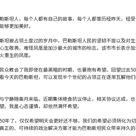
勒斯坦人，每个人都有自己的故事，每个人都曾历经昨天，经受
能够更加美好。
斯坦被占领土度过的岁月中，巴勒斯坦人民的坚韧不拔以及对生
心生敬畏。难怪凤凰是加沙最大的城市的标志。该市市长表示加
火重生的凤凰。
民众教会了我即使在最黑暗的时期，也要抱有希望。回望过去5
看今天的巴勒斯坦，可以发现半个世纪的占领正在逐渐瓦解他们
与宁静随斋月来临。近期集体绝食抗议停止，相关协议达成，也
望。我虽心态谨慎，却依然满怀希望。
50年了，仅仅希望明天会更好还不够，我们的希望必须转化为
真正的、可持续的政治解决方案才能为巴勒斯坦民众带来持久的