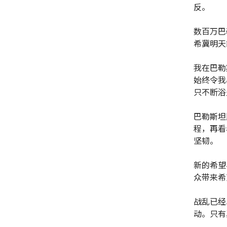
反。
数百万巴
希冀明天
我在巴勒
始终令我
只不断浴
巴勒斯坦
程，再看
坚韧。
新的希望
众带来希
战乱已经
动。只有