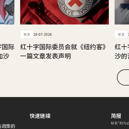
发言
20-07-2026
发言
字国际
红十字国际委员会就《纽约客》
红十
加沙
一篇文章发表声明
沙的
快速链接
简报
标有*的为
与政策的