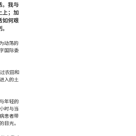
活。我与
土上；加
活如何艰
制。
为动荡的
字国际委
穿过农田和
进入的土
与年轻的
小时与当
病患者带
的目光。