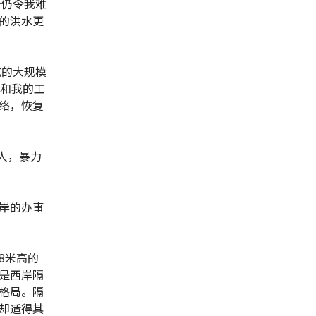
今仍令我难
的洪水更
成的大规模
我和我的工
络，恢复
人，暴力
岸的办事
8米高的
是西岸隔
格局。隔
却适得其