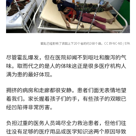
霍乱已经影响了该国上下20个省的约268个县。CC BY-NC-ND / EPA
尽管霍乱爆发，但在医院却闻不到呕吐和腹泻的气
味。取而代之的是人的体味――这正是很多医疗机构人
满为患的最好体现。
拥挤的病房和走廊都很安静。患者们面无表情地望
着我们。家长握着孩子们的手，有些孩子的双眼已
经凹陷得非常厉害。
负担过重的医务人员竭尽全力救治患者，但他们往
往没有足够的医疗用品或医学知识――这两个原因导致