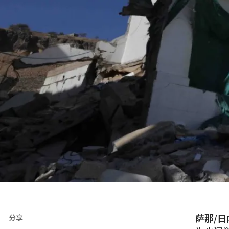
萨那/
分享