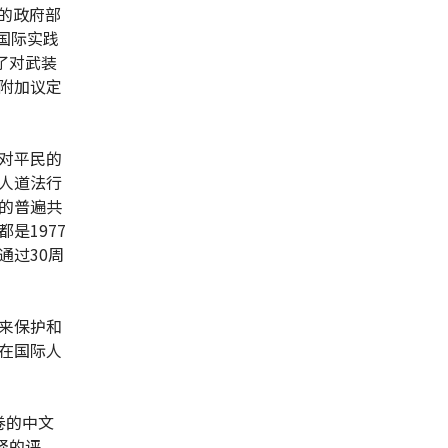
家的政府部
国际实践
了对武装
附加议定
对平民的
人道法行
的普遍共
是1977
通过30周
来保护和
在国际人
卷的中文
释的评