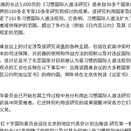
年出版的长达5,000页的《习惯国际人道法研究》是来自50多个国
界的160多名专家10多年研究和探讨的成果。该研究利用国家及
定了161条习惯国际人道法规则。它表明，习惯国际人道法扩大
者提供保护的范围，超出了条约法（例如《日内瓦公约》及其《
规定的范围。
桌会议上的讨论涉及该研究涵盖的各种主题，包括在武装冲突时
本的司法保障、对武器的使用和作战方法的规制以及对违反国际
。该讨论显示了东亚国家对目前被认为是习惯的国际人道法规则
观点的汇合也反映在以下事实中：出席该圆桌会议的大多数国家都
瓦公约附加议定书》的缔约国。明年将在北京庆祝该《议定书》
际委员会已开始在其工作过程中充分利用此习惯国际人道法研究
武装冲突受难者。它还特别利用该研究的成果提醒冲突各方它们
的义务。
年，红十字国际委员会设在北京的地区代表处计划出版该 研究第一
卷包含161条明确了的规则以及对其为何被认作习惯规则进行解