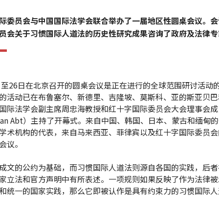
际委员会与中国国际法学会联合举办了一届地区性圆桌会议。会
员会关于习惯国际人道法的历史性研究成果咨询了政府及法律专
5日至26日在北京召开的圆桌会议是正在进行的全球范围研讨活动
的活动已在布鲁塞尔、新德里、吉隆坡、莫斯科、亚的斯亚贝巴
国际法学会副主席周忠海教授和红十字国际委员会大会理事会成
ean Abt）主持了开幕式。来自中国、韩国、日本、蒙古和缅甸
学术机构的代表，来自马来西亚、菲律宾以及红十字国际委员会
了会议。
成文的公约为基础，而习惯国际人道法则源自各国的实践，后者
家立法和官方声明中有所表述。一项规则如果反映了作为法律被
和统一的国家实践，那么它即被认作是具有约束力的习惯国际人