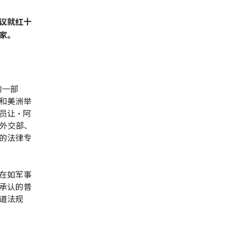
议就红十
家。
的一部
和美洲举
员让•阿
的外交部、
的法律专
在如军事
承认的普
道法规