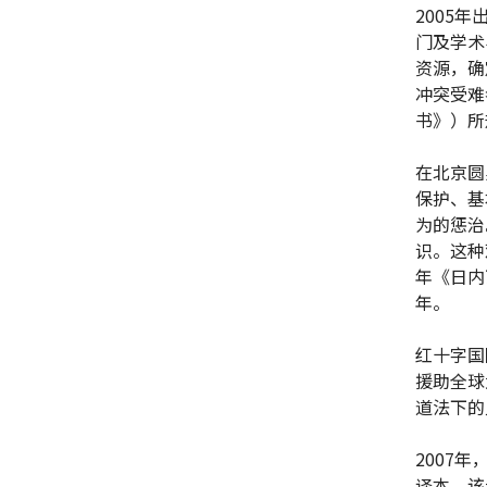
2005
门及学术
资源，确
冲突受难
书》）所
在北京圆
保护、基
为的惩治
识。这种
年《日内
年。
红十字国
援助全球
道法下
2007
译本，该