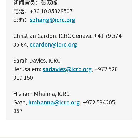
新闻官员：张双峰
电话：+86 10 85328507
邮箱：
szhang@icrc.org
Christian Cardon, ICRC Geneva, +41 79 574
05 64,
ccardon@icrc.org
Sarah Davies, ICRC
Jerusalem:
sadavies@icrc.org
, +972 526
019 150
Hisham Mhanna, ICRC
Gaza,
hmhanna@icrc.org
, +972 594205
057