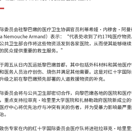
际委员会驻黎巴嫩的医疗卫生协调官员利蒂希娅·内穆舍·阿曼
itia Nemouche Armand）表示：“代表处收到了约17吨医疗
公共卫生部合作将这些物资派发到各家医院，从而使其能够继续
的民众提供重要的救生服务。”
于周五从日内瓦运抵黎巴嫩首都，其中包括外科材料和其他医疗
和医务人员治疗创伤、烧伤并满足其他需要。这是对红十字国际
升级之前在黎巴嫩预先部署的人道救援物资的补充。
际委员会将与公共卫生部密切合作，向黎巴嫩各地的医院和医疗
，重点支持拉菲克·哈里里大学医院和扎赫勒政府医院新成立的
医疗中心将优先治疗与冲突有关的伤者，并为受暴力影响最严重
治。
致伤专家在内的红十字国际委员会医疗队将进驻拉菲克·哈里里