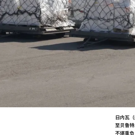
日内瓦（
至贝鲁特
不堪重负