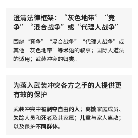
澄清法律框架：“灰色地带”“竞
争”“混合战争”或“代理人战争”
围绕“竞争”“混合战争”“代理人战争”或
其他“灰色地带”等
术语
的叙事；国际人道法
的
适用
；武装冲突的
归类
。
为落入武装冲突各方之手的人提供更
有效的保护
武装冲突中
被剥夺自由的人
；
离散
家庭成员、
失踪
人员和
死者
及其家属；
儿童
与家人离散；
以及保护
不同群体
。