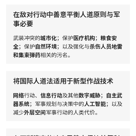
在敌对行动中善意平衡人道原则与军
事必要
武装冲突的
城市化
；保护
医疗机构
；
粮食安
全
；保护
自然环境
；以及强化与
杀伤人员地雷
和集束弹药
相关的污名。
将国际人道法适用于新型作战技术
网络
行动、
信息行动
及其他
数字威胁
；
自主武
器系统
；军事规划与决策中的
人工智能
；以及
减少
外层空间
军事行动的人类代价。