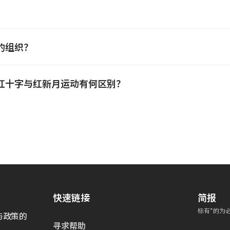
的组织？
红十字与红新月运动有何区别？
快速链接
简报
标有*的为
与政策的
寻求帮助