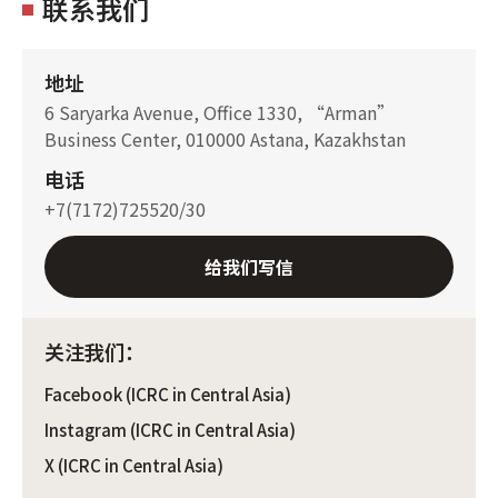
联系我们
地址
6 Saryarka Avenue, Office 1330, “Arman”
Business Center, 010000 Astana, Kazakhstan
电话
+7(7172)725520/30
给我们写信
关注我们：
Facebook (ICRC in Central Asia)
Instagram (ICRC in Central Asia)
X (ICRC in Central Asia)