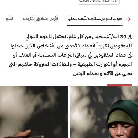
إعادة الاتصال بين أفراد العائلات
جنوب السودان: عائلات تشّتت شملها
الأردن: صناديق الذكريات
الفلبين: 
في 30 آب/أغسطس من كل عام، نحتفل باليوم الدولي
للمفقودين تكريماً لأعداد لا تُحصى من الأشخاص الذين دخلوا
في عداد المفقودين في سياق النزاعات المسلحة أو العنف أو
الهجرة أو الكوارث الطبيعية – وللعائلات المتروكة خلفهم التي
تعاني من الآلام وانعدام اليقين.