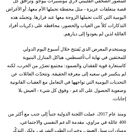
للمصور الصحفي الفلبيني لاري مونسيرات بيوجو. وترافق كل
قصة متعلقات عزيزة - مثل محفظة تحملها الأم معها، أو الأغراض
اليومية التي كانت تحملها الزوجة معها عند فرارها. وتجسّد هذه
التذكارات كلاً من الغياب والحضور، محافظة على ذكريات أفراد
العائلة لذين لم يعودوا إلى ديارهم.
ويستخدم المعرض الذي يُفتتح خلال أسبوع اليوم الدولي
للمختفين في نهاية آب/أغسطس، هياكل المنازل البنيوية
كاستعارة قوية للفقدان والصمود: مجتمع تضرّر من الحرب، لكنه
لم ينكسر في سعيه إلى معرفة الحقيقة. وتتحدّث العائلات عن
التحديات اليومية التي تواجهها في التعامل مع العقبات القانونية
وصعوبة الحصول على الدعم - وفوق كل شيء - العيش بلا
إجابات.
ومنذ عام 2017، عملت اللجنة الدولية جنباً إلى جنب مع أكثر من
400 عائلة في مراوي، مقدمة الدعم النفسي والاجتماعي،
ومبادرات سبل العيش، وخبرات الطب الشرعي. ولكن التذكّر