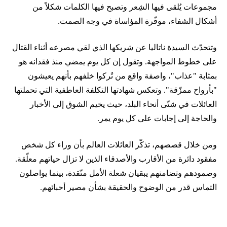
مجموعات يُلقى فيها الشِعر وتصبح فيها الكلمات شكلاً من
أشكال الشفاء، موفّرة المؤاساة في وجه الصمت.
وتتحدّث السيدة ناتاليا عن شريكها الذي لقي مصرعه أثناء القتال
على خطوط المواجهة. وتقول إن كل يوم يمضي منذ فقدانه هو
بمثابة "عذاب"، واصفة واقع من تُركوا خلفهم بأنهم يعيشون
"بأرواح ممزّقة". وتعكس شهادتها التكلفة العاطفية التي تحملتها
العائلات في شتّى أنحاء البلد، حيث يخيم الشوق إلى الأخبار
والحاجة إلى إجابات على كل يوم يمر.
ومن خلال قصصهم، تذكّر العائلات العالم بأن وراء كل شخص
مفقود دائرة من الأقارب والأصدقاء الذين لا تزال حياتهم معلّقة.
وصمودهم وتضامنهم يبقيان شعلة الأمل متّقدة، بينما يواصلون
التماس قدر من الوضوح والحقيقة بشأن مصير أحبائهم.