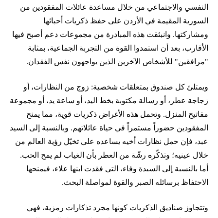
النفسي والاجتماعي من خلال مساعدة عائلات المفقودين من
السورية المقيمة في الأردن على حفظ ذكريات أحبائها
ومشاركتها. وانبثقت هذه المبادرة من مجموعات دعم أصبح فيها
الأقارب، بعد أن استمدوا القوة من التجربة الجماعية، بمثابة
"مرافقين" للأشخاص الآخرين الذين يواجهون نفس الفقدان.
ويمتلئ كل صندوق بمتعلقات شخصية: زوج من النظارات، أو
زجاجة عطر، أو رسالة مكتوبة بخط اليد، أو ساعة يد، أو مجموعة
مفاتيح المنزل. وتحمل هذه الأغراض ذكريات قوية، مما يمنح
المفقودين حضوراً مستمراً في حياة عائلاتهم. وبالنسبة إلى السيد
عبد، فإن حمل نظارات أخيه يساعده على تخيّل رؤية العالم من
خلال عينيه؛ وتذكّره رشّة من العطر بأن الغياب لم يمح الحب.
أما بالنسبة إلى السيدة وفاء، التي فقدت ابنها علاء، فيمنحها
الاحتفاظ برسائله الصبر والقوة لمواصلة البحث.
وتتجاوز صناديق الذكريات كونها مجرد تذكارات رمزية، فهي