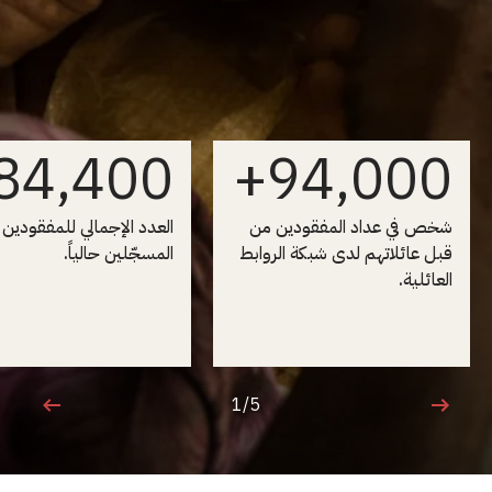
84,400
94,000+
شخص في عداد المفقودين من
العدد الإجمالي للمفقودين
قبل عائلاتهم لدى شبكة الروابط
المسجّلين حالياً.
العائلية.
1/5
1 من 5