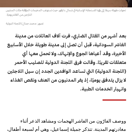
تحولت طويلة سريعًا إلى بؤرة الاستجابة الإنسانية في شمال دارفور، حيث تستوعب المخيمات المؤقتة مئات المدنيين
النازحين من الفاشر يوميًا.
تصوير: محمد جمال/اللجنة الدولية
بعد أشهر من القتال الضاري، فرت آلاف العائلات من مدينة
الفاشر السودانية، قبل أن تصل إلى مدينة طويلة خلال الأسابيع
الأخيرة، وقد أعياها الجوع والإنهاك، ولا تحمل معها أي
متعلقات تقريبًا. وقالت فرق اللجنة الدولية للصليب الأحمر
(اللجنة الدولية) التي تساعد الوافدين الجدد إن سيل اللاجئين
لا يزال يتدفق يوميًا، إذ يفر المدنيون من العنف ونقص الغذاء
وانهيار الخدمات الطبية.
ووصف الفارّون من الفاشر الهجمات ومشاهد الذعر أثناء
مغادرتهم المدينة. تتذكر جميلة إسماعيل، وهي أم لسبعة أطفال،