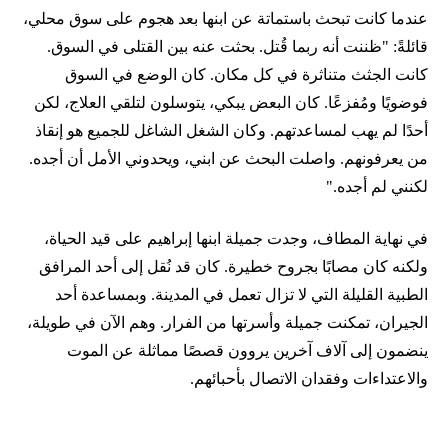
عندما كانت تبحث باستماتة عن ابنها بعد هجوم على سوق محلي،
قائلةً: "ظننت أنه ربما قُتل. بحثت عنه بين القتلى في السوق.
كانت الجثث متناثرة في كل مكان. كان الوضع في السوق
فوضويًا ومُفزعًا. كان البعض يبكي، يتوسلون لتلقي العلاج، لكن
أحدًا لم يهب لمساعدتهم. وكان الشغل الشاغل للجميع هو إنقاذ
من يعرفونهم. واصلت البحث عن ابني، ويحدوني الأمل أن أجده.
لكنني لم أجده."
في نهاية المطاف، وجدت جميلة ابنها إبراهيم على قيد الحياة،
ولكنه كان مصابًا بجروح خطيرة. كان قد نُقل إلى أحد المرافق
الطبية القليلة التي لا تزال تعمل في المدينة. وبمساعدة أحد
الجيران، تمكنت جميلة وأسرتها من الفرار. وهم الآن في طويلة،
ينضمون إلى آلاف آخرين يروون قصصًا مماثلة عن الموت
والاعتداءات وفقدان الاتصال بأحبائهم.