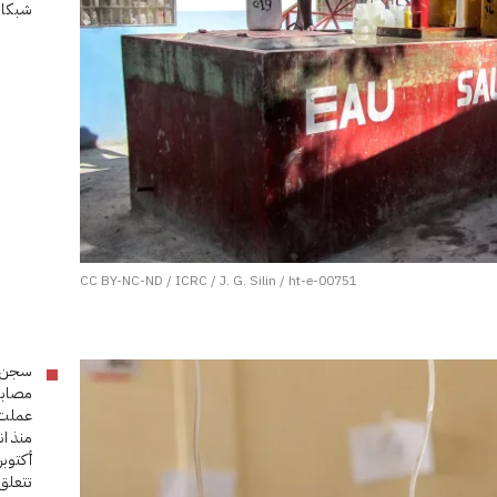
شبكات
CC BY-NC-ND / ICRC / J. G. Silin / ht-e-00751
مصابو
عملت 
منذ ان
تتعلق 