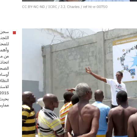
CC BY-NC-ND / ICRC / J.J. Charles / ref ht-e-00750
اللجنة
للمحتج
وأهمي
من مه
اتخاذ 
الصحي
أوساط
النظا
الاستع
بحيث 
ممارس