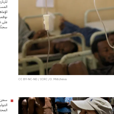
للزنا
المست
الإماه
سجنًا.
CC BY-NC-ND / ICRC /O. Miltcheva
الدول
المحتج