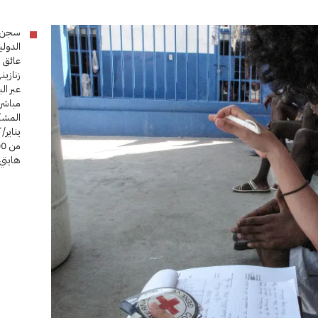
الدولي
عائق ل
زنازين
مباشر
المشك
هايتي.