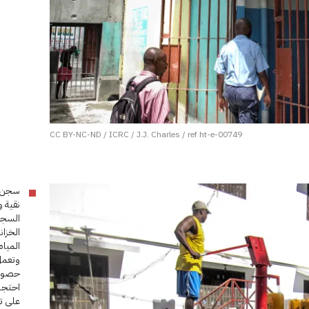
CC BY-NC-ND / ICRC / J.J. Charles / ref ht-e-00749
نقية و
السجن
الخزا
المياه
وتعمل
حصول 
احتجاز
على تج