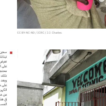
CC BY-NC-ND / ICRC / J.J. Charles
تيتانك
تعرض 
ذلك ع
ويعد ت
على م
الكهرب
في هذا
المسا