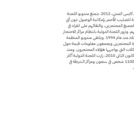
سجن كايس المدني، 2012. يتمتع مندوبو اللجنة
ة للصليب الأحمر بإمكانية الوصول دون أي
جميع المحتجزين، والتقائهم على انفراد في
هم. وتزور اللجنة الدولية بانتظام مراكز الاحتجاز
عبر البلاد منذ عام 1994. ويلتقي مندوبو المنظمة
ة المحتجزين ويجمعون معلومات قيمة حول
لات التي يواجهها هؤلاء المحتجزون. ومنذ
يناير/ كانون الثاني 2010، زارت اللجنة الدولية أكثر
من 11000 شخص في سجون ومراكز الشرطة في