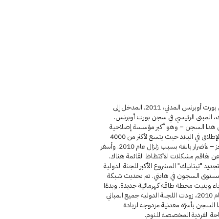
سجن بورت أوبرنس المدني، 2011. المدخل إلى
، المبنى الرئيسي في سجن بورت أوبرنس.
هذا السجن – وهو أكبر مؤسسة إصلاحية
على الإطلاق في البلاد حيث يتسع لأكثر من 4000
محتجز – لأضرار بالغة بسبب زلزال عام 2010. وأسفر
ن تفاقم مشكلات الاكتظاظ القائمة هناك.
جديد "تيتانيك" المشروع الأكبر للجنة الدولية
ستوى السجون في هايتي. تم تحديث شبكة
اء وبنيت محطة طاقة كهرمائية جديدة. وبدءًا
من عام 2010، زودت اللجنة الدولية جميع المباني
 السجن بأسرّة معدنية مزدوجة لزيادة
حة الفردية المخصصة للنوم.