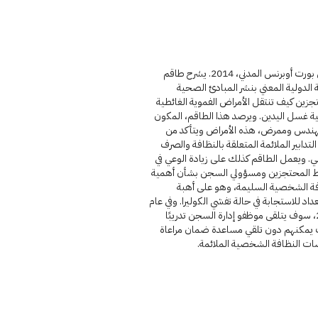
سجن بورت أوبرنس المدني، 2014. يشرح طاقم
 الدولية المعني بنشر المبادئ الصحية
زين كيف تنتقل الأمراض الفموية الغائطية
ة غسل اليدين. ويرصد هذا الطاقم، المكون
ندس وممرض، هذه الأمراض ويتأكد من
التدابير الملائمة المتعلقة بالنظافة والصرف
. ويعمل الطاقم كذلك على زيادة الوعي في
 المحتجزين ومسؤولي السجن بشأن أهمية
فة الشخصية السليمة، وهو على أهبة
داد للاستجابة في حالة تفشي الكوليرا. وفي عام
2015، سوف يتلقى موظفو إدارة السجن تدريبًا
يمكنهم دون تلقي مساعدة ضمان مراعاة
ات النظافة الشخصية الملائمة.