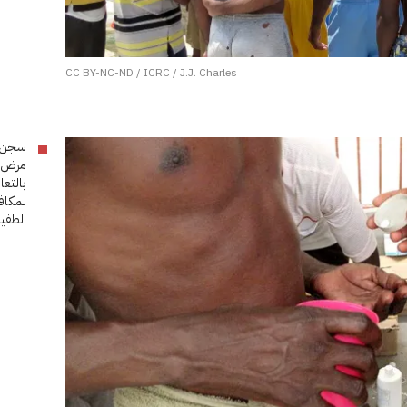
CC BY-NC-ND / ICRC / J.J. Charles
مرض ال
بالتع
لمكاف
الطفيل