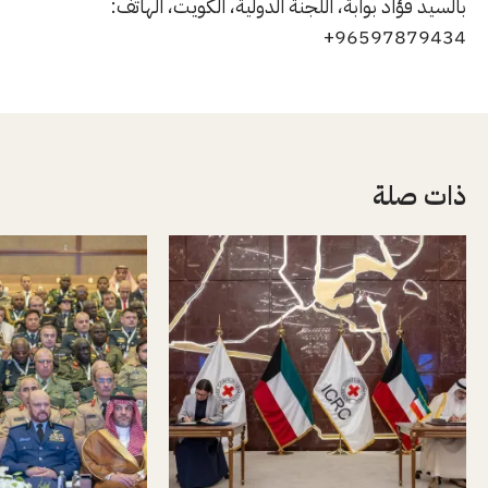
بالسيد فؤاد بوابة، اللجنة الدولية، الكويت، الهاتف:
96597879434+
ذات صلة