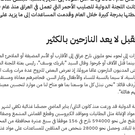
تها بدرجة كبيرة خلال العام وقدمت المساعدات إلى ما يزيد على
بل لا يعد النازحين بالكثير
ات إلى لجوء نحو مليوني نازح عراقي إلى الأقارب أو الأسر المضيفة أو الملاجئ الم
ينما قُتل الآلاف أو جُرحوا. وقال السيد "باتريك يوسف"، رئيس بعثة اللجنة الد
ش المدنيون النازحون عامًا مروعًا، إذ تعرض البعض للنزوح عدة مرات وباتت 
سية، لا سيما بالنسبة للنساء والأطفال وكبار السن. فحاضرهم معاناة ومستقب
دف قائلا: "نحن نبذل كل ما بوسعنا بما هو متاح لنا من موارد لتحسين معيش
م هائلة".
ة الدولية قد وزعت منذ كانون الثاني/ يناير الماضي حصصًا غذائية تكفي لشهر 
واد الإغاثة مثل البطانيات ومواقد الكيروسين وقطع القماش المشمع وصفائح
وأدوات المطبخ على نحو 594000 نازح في 156 موقعًا في سبع عشرة محافظة
الثماني عشرة للبلاد. وحصل نحو 28000 شخص من المتلقين للمساعدات على موا