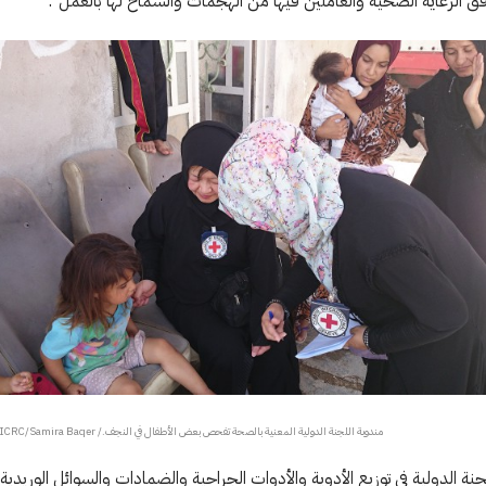
ق الرعاية الصحية والعاملين فيها من الهجمات والسماح لها بالعمل".
مندوبة اللجنة الدولية المعنية بالصحة تفحص بعض الأطفال في النجف./ CC BY-NC-ND/ICRC/Samira Baqer
ة الدولية في توزيع الأدوية والأدوات الجراحية والضمادات والسوائل الوريدية 