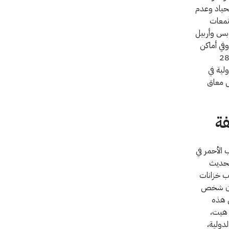
الحياد وعدم
جتمعات
دبس وأربيل
في أماكن
تياجات ما يزيد على 283000
لية في
دولية، خدمات إلى ما يقرب من 30000 شخص معاق
ة
 الأحمر في
 تحديث
يب خزانات
ت هذه التحسينات مياه شرب نظيفة لحوالي 1.4 مليون شخص
ين من هذه
 هيت،
دولية،