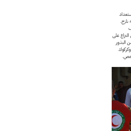
تعداد
لفصل الشتاء شملت مواد غذائية وغيرها من مواد الإغاثة الأساسية والملابس إلى 42000 نازح.
في النجف
النزاع على
ية أيضًا نحو 1800 طن متري من البذور
الى وكركوك