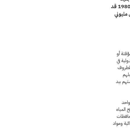
المنال. وكانت اللجنة الدولية للصليب الأحمر التي تعمل في العراق منذ عام 1980 قد
 مليوني
ؤقتة أو
ولية في
الظروف
لهم
تهم بيد
واحد
 المياه
 من المحافظات
د غذائية ومواد