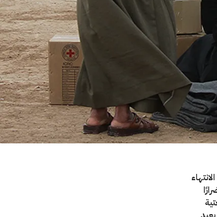
لانتهاء
رًا
تية
ا بعيد