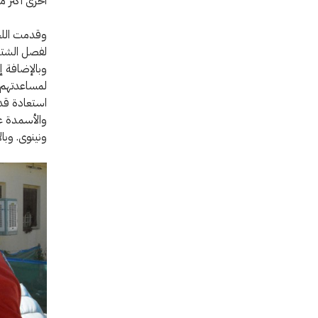
أخرى أكثر م
وقدمت اللج
لمساعدتهم ع
ونينوى. وبال