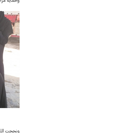
وحماية مراف
ونجحت اللجن