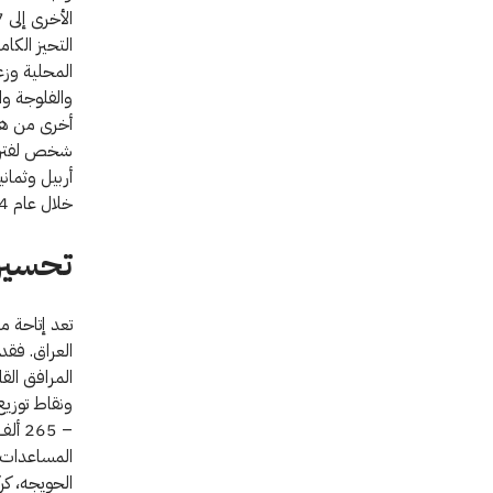
التحيز الكا
المحلية وزع
والفلوجة و
شخص لفترات 
خلال عام 2014.
تحسين
تعد إتاحة م
العراق. فقد
المرافق الق
المساعدات ا
الحويجه، كر