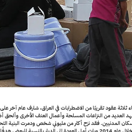
 ثلاثة عقود تقريبًا من الاضطرابات في العراق، شارف عام آخر على ا
د العديد من النزاعات المسلحة وأعمال العنف الأخرى وألحق أضرا
سكان المدنيين. فقد نزح أكثر من مليوني شخص ودمرت البنية التح
الرئيسية خلال عام 2014 وبات أمل العودة إلى الديار بالنسبة للبعض هدفً