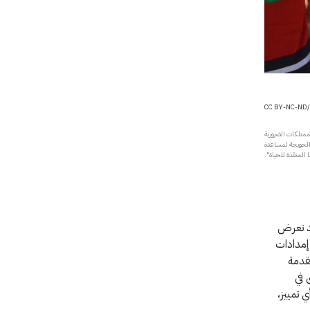
لممتلكات الضرورية
والحويجة لمساعدة
المنقذة للحياة".
قد تعرض
إمدادات
قدمة
 في
 تمييز،