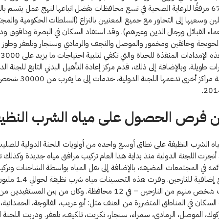
الأخرى إلى 67 مرفقًا للرعاية الصحية في تسع محافظات بفضل اتباعها لنهج عمل يتسم ب
ملين وسعيها إلى التحاور مع جميع المعنيين بالنزاع (السلطات الحكومية والم
ماء القبائل ورجال الدين وغيرهم). وقد استفاد السكان في البصرة وداقوق و
الحويجة وخانقين ومخمور والموصل والنجف والرمادي وسنجار وتلعفر وطوز و
أخرى من هذه الإمدادات المنقذة للحياة والتي تكفي لتلبية اح
طويلة. وبالإضافة إلى ذلك، قدم مركز إعادة التأهيل البدني التابع للجنة الدو
أربيل وثمانية مراكز أخرى تدعمها اللجنة ال
 فرص الحصول على مياه الشرب النظيف
ياه الشرب النظيفة على نطاق أوسع واحدة من أولويات اللجنة الدولية للصليب
 أنجزت اللجنة الدولية منذ بداية هذا العام تركيب مرافق مياه جديدة وكذلك
ائمة في المجتمعات المضيفة، بالإضافة إلى نقل المياه بواسطة الشاحنات وترك
ونقاط توزيع إضافية للنازحين. وفر
– 265 ألف شخص منهم من النازحين – في 12 محافظة. وكان من بين المستفيد
لسكان في المناطق المتضررة من العنف مثل: أبو غريب، الفالوجة، الحمدانية،
كوك، الموصل، الرمادي، سمراء، سنجار، تكريت، تلكيف، تلعفر. ودربت اللجنة ال