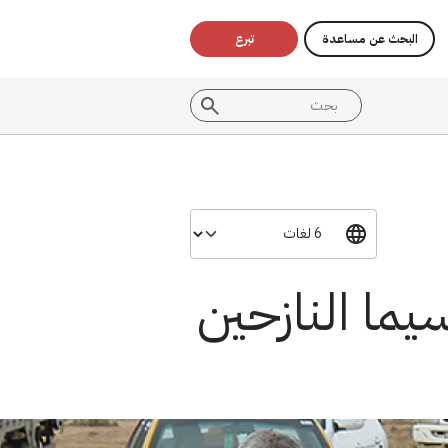
البحث عن مساعدة
تبرع
يما النازحين