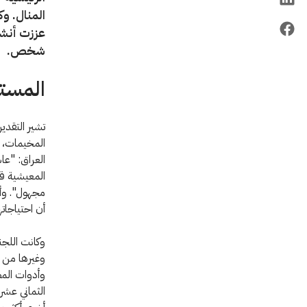
عززت أنشط
شخص.
المستق
تشير التقدير
المخيمات، ب
العراق: "عا
المعيشية قا
مجهول". وأر
أن احتياجاته
وكانت اللجن
وغيرها من م