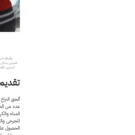
وأضاف السيد
للعيش، يشكل مصد
المدنيين القا
تقديم 
ألحق النزاع 
عدد من المر
المياه والك
للجرحى والم
الحصول على 