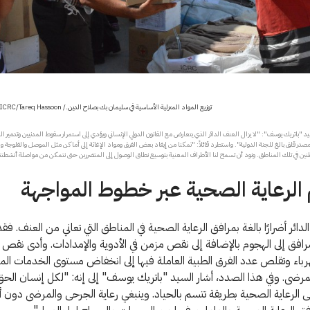
توزيع المواد المنزلية الأساسية في سليمان بك بصلاح الدين./ CC BY-NC-ND/ICRC/Tareq Hassoon
 "باتريك يوسف": "لا يزال العنف الدائر الذي يتعارض مع القانون الدولي الإنساني ويؤدي إلى استمرار سقوط المدنيين وتدمير ا
ر قلق بالغ للجنة الدولية". واستطرد قائلاً: "تمكنا من إيفاد بعض الفرق ومواد الإغاثة إلى أماكن مثل الموصل والفلوجة 
طنين في تلك المناطق. ونود أن تسمح لنا الأطراف المعنية بتوسيع نطاق الوصول إلى المتضررين حتى نتمكن من مواصلة أنشطتنا 
الرعاية الصحية عبر خطوط المواجهة
الدائر أضرارًا بالغة بمرافق الرعاية الصحية في المناطق التي تعاني من العنف. ف
افق إلى الهجوم بالإضافة إلى نقص مزمن في الأدوية والإمدادات. وأدى نقص 
هرباء وتقلص عدد الفرق الطبية العاملة فيها إلى انخفاض مستوى الخدمات الم
رضى. وفي هذا الصدد، أشار السيد "باتريك يوسف" إلى إنه: "لكل إنسان الحق
الرعاية الصحية بطريقة تتسم بالحياد. وينبغي رعاية الجرحى والمرضى دون أي