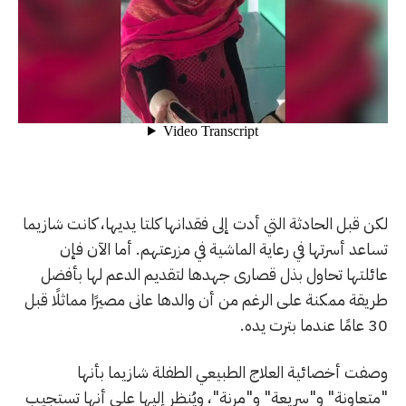
لكن قبل الحادثة التي أدت إلى فقدانها كلتا يديها، كانت شازيما
تساعد أسرتها في رعاية الماشية في مزرعتهم. أما الآن فإن
عائلتها تحاول بذل قصارى جهدها لتقديم الدعم لها بأفضل
طريقة ممكنة على الرغم من أن والدها عانى مصيرًا مماثلًا قبل
30 عامًا عندما بترت يده.
وصفت أخصائية العلاج الطبيعي الطفلة شازيما بأنها
"متعاونة" و"سريعة" و"مرنة"، ويُنظر إليها على أنها تستجيب