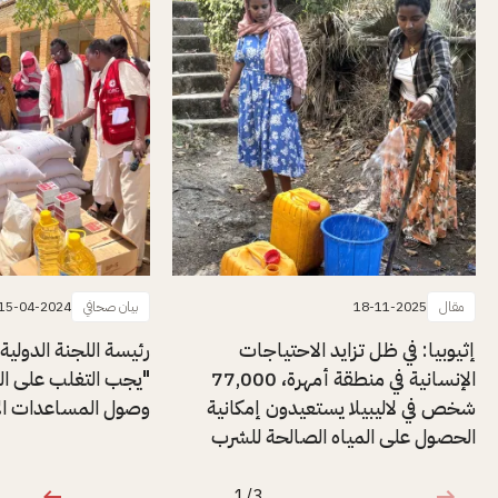
مقال
18-11-2025
بيان صحافي
15-04-2024
إثيوبيا: في ظل تزايد الاحتياجات
رئيسة اللجنة الدولية
الإنسانية في منطقة أمهرة، 77,000
"يجب التغلب على ال
شخص في لاليبيلا يستعيدون إمكانية
وصول المساعدات الإن
الحصول على المياه الصالحة للشرب
1/3