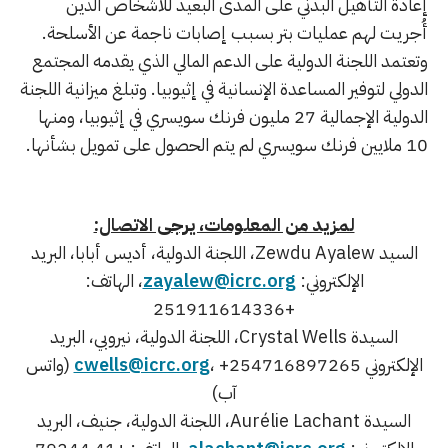
إعادة التأهيل البدني على المدى البعيد للأشخاص الذين
أُجريت لهم عمليات بتر بسبب إصابات ناجمة عن الأسلحة.
وتعتمد اللجنة الدولية على الدعم المالي الذي يقدمه المجتمع
الدولي لتوفير المساعدة الإنسانية في إثيوبيا. وتبلغ ميزانية اللجنة
الدولية الإجمالية 27 مليون فرنك سويسري في إثيوبيا، ومنها
10 ملايين فرنك سويسري لم يتم الحصول على تمويل بشأنها.
لمزيد من المعلومات، يرجى الاتصال:
السيد Zewdu Ayalew، اللجنة الدولية، أديس أبابا، البريد
الإلكتروني:
zayalew@icrc.org
، الهاتف:
+251911614336
السيدة Crystal Wells، اللجنة الدولية، نيروبي، البريد
الإلكتروني
cwells@icrc.org
، +254716897265 (واتس
آب)
السيدة Aurélie Lachant، اللجنة الدولية، جنيف، البريد