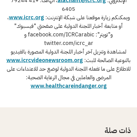
الإلكتروني:
alachant@icrc.org
، الهاتف: +41 79244
6405
ويمكنكم زيارة موقعنا على شبكة الإنترنت:
www.icrc.org
،
أو متابعة أخبار اللجنة الدولية على صفحتي "فيسبوك"
و"تويتر": facebook.com/ICRCarabic و
twitter.com/icrc_ar
لمشاهدة وتنزيل آخر أخبار اللجنة الدولية المصورة بالفيديو
بالنوعية الصالحة للبث:
www.icrcvideonewsroom.org
للاطلاع على ما تفعله اللجنة الدولية لوضع حد للاعتداءات على
المرضى والعاملين في مجال الرعاية الصحية:
www.healthcareindanger.org
ذات صلة