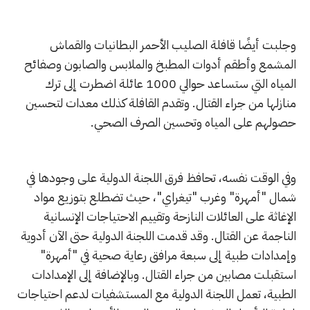
وجلبت أيضًا قافلة الصليب الأحمر البطانيات والقماش
المشمع وأطقم أدوات المطبخ والملابس والصابون وصفائح
المياه التي ستساعد حوالي 1000 عائلة اضطرت إلى ترك
منازلها من جراء القتال. وتقدم القافلة كذلك معدات لتحسين
حصولهم على المياه وتحسين الصرف الصحي.
وفي الوقت نفسه، تحافظ فرق اللجنة الدولية على وجودها في
شمال "أمهرة" وغرب "تيغراي"، حيث تضطلع بتوزيع مواد
الإغاثة على العائلات النازحة وتقييم الاحتياجات الإنسانية
الناجمة عن القتال. وقد قدمت اللجنة الدولية حتى الآن أدوية
وإمدادات طبية إلى سبعة مرافق رعاية صحية في "أمهرة"
استقبلت مصابين من جراء القتال. وبالإضافة إلى الإمدادات
الطبية، تعمل اللجنة الدولية مع المستشفيات لدعم احتياجات