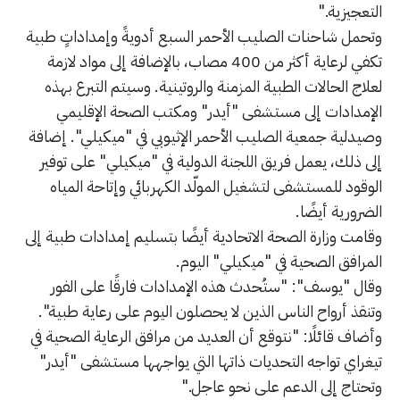
التعجيزية."
وتحمل شاحنات الصليب الأحمر السبع أدويةً وإمداداتٍ طبية
تكفي لرعاية أكثر من 400 مصاب، بالإضافة إلى مواد لازمة
لعلاج الحالات الطبية المزمنة والروتينية. وسيتم التبرع بهذه
الإمدادات إلى مستشفى "أيدر" ومكتب الصحة الإقليمي
وصيدلية جمعية الصليب الأحمر الإثيوبي في "ميكيلي". إضافة
إلى ذلك، يعمل فريق اللجنة الدولية في "ميكيلي" على توفير
الوقود للمستشفى لتشغيل المولّد الكهربائي وإتاحة المياه
الضرورية أيضًا.
وقامت وزارة الصحة الاتحادية أيضًا بتسليم إمدادات طبية إلى
المرافق الصحية في "ميكيلي" اليوم.
وقال "يوسف": "ستُحدث هذه الإمدادات فارقًا على الفور
وتنقذ أرواح الناس الذين لا يحصلون اليوم على رعاية طبية".
وأضاف قائلًا: "نتوقع أن العديد من مرافق الرعاية الصحية في
تيغراي تواجه التحديات ذاتها التي يواجهها مستشفى "أيدر"
وتحتاج إلى الدعم على نحو عاجل."