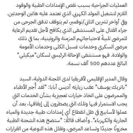
العمليات الجراحية بسبب نقص الإمدادات الطبية والوقود
اللازم لتشغيل المولد الكهربي الذي تعتمد عليه هاتين الوحدتين.
وفي أواخر تشرين الثاني/نوفمبر، لم يتوقف تدفق الجرحى من
جراء القتال على المستشفى الذي يكافح لأجل تقديم الرعاية
للمرضى تلبيةً لاحتياجاتهم المزمنة والروتينية، بما في ذلك
مرضى السكري وخدمات غسيل الكلى وخدمات الأمومة
والولادة. فهو مستشفى الإحالة الرئيسي لسكان"ميكيلي"
البالغ عددهم 500 ألف نسمة.
وقال المدير الإقليمي لأفريقيا لدى اللجنة الدولية، السيد
"باتريك يوسف" عقب زيارته أديس أبابا: "لقد أُجبر الأطباء
والممرضون على اتخاذ خيارات تعجيزية بشأن الخدمات التي
يجب الاستمرار فيها وتلك التي يضطرون إلى إيقافها، بعد أن
عملوا لأسابيع في ظل انقطاع أي إمدادات طبية جديدة والمياه
الجارية والكهرباء". وأضاف قائلًا: "ستضخ هذه الشحنة الطبية
مخزونًا جديدًا وتساعد المرضى، وتقلل هذه النوعية من القرارات