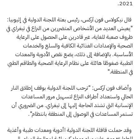
2021.
قال نيكولاس فون آركس، رئيس بعثة اللجنة الدولية في إثيوبيا:
"يعيش العديد من الأشخاص المتضررين من النزاع في تيغراي في
ظروف صعبة للغاية، غير قادرين على الحصول على الرعاية
الصحية والإمدادات الغذائية الكافية والسلع والخدمات
الأساسية. بالإضافة إلى ذلك، يضع نقص الأدوية والمعدات
الطبية ضغوطًا هائلة على نظام الرعاية الصحية والطاقم الطبي
في المنطقة."
وأضاف فون آركس: "ترحب اللجنة الدولية بوقف إطلاق النار
الحالي واستعداد أطراف النزاع لتسهيل مرور المساعدات
الإنسانية التي تشتد الحاجة إليها إلى تيغراي. من الضروري أن
تستمر المساعدات في الوصول إلى المنطقة بانتظام".
وقد حملت قافلة اللجنة الدولية اأدوية ومعدات طبية وأغذية
للطوارئ ومضخات مياه ومواد كيميائية لمعالجة المياه، إلى