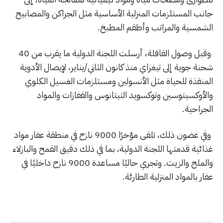
جانب المستلزمات المنزلية الأساسية مثل الجراكن والمصابيح
الشمسية والمراتب وأطقم المطبخ.
وقبل وصول القافلة، أرسلت اللجنة الدولية ما يقرب من 40
شحنة جوية إلى تيغراي منذ كانون الثاني/يناير، لإيصال الأدوية
المنقذة للحياة مثل الأنسولين ومستلزمات الغسيل الكلوي
والأوكسيتوسين وتوكسويد التيتانوس والقفازات والمواد
الجراحية.
وفي غضون ذلك، تلقى مؤخرًا 9000 نازح في منطقة عفار مواد
غذائية قدمتها اللجنة الدولية، بما في ذلك دقيق القمح والبازلاء
والملح والزيت. وتجري حاليًا مساعدة 9000 نازح داخليًا في
عفار بالمواد المنزلية الطارئة.