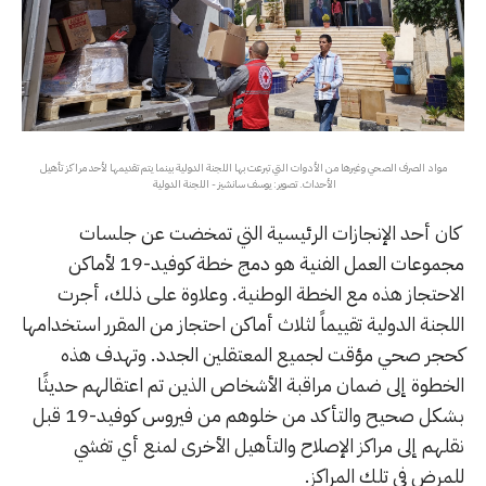
مواد الصرف الصحي وغيرها من الأدوات التي تبرعت بها اللجنة الدولية بينما يتم تقديمها لأحد مراكز تأهيل
الأحداث. تصوير: يوسف سانشيز - اللجنة الدولية
كان أحد الإنجازات الرئيسية التي تمخضت عن جلسات
مجموعات العمل الفنية هو دمج خطة كوفيد-19 لأماكن
الاحتجاز هذه مع الخطة الوطنية. وعلاوة على ذلك، أجرت
اللجنة الدولية تقييماً لثلاث أماكن احتجاز من المقرر استخدامها
كحجر صحي مؤقت لجميع المعتقلين الجدد. وتهدف هذه
الخطوة إلى ضمان مراقبة الأشخاص الذين تم اعتقالهم حديثًا
بشكل صحيح والتأكد من خلوهم من فيروس كوفيد-19 قبل
نقلهم إلى مراكز الإصلاح والتأهيل الأخرى لمنع أي تفشي
للمرض في تلك المراكز.