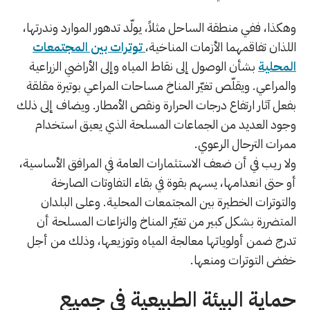
وهكذا، ففي منطقة الساحل مثلاً، يولّد تدهور الموارد وندرتها،
اللذان تفاقمهما الأزمات المناخية،
توترات بين المجتمعات
المحلية
بشأن الوصول إلى نقاط المياه وإلى الأراضي الزراعية
والمراعي. ويقلّص تغيّر المناخ مساحات المراعي بوتيرة مقلقة
بفعل آثار ارتفاع درجات الحرارة ونقص الأمطار. ويضاف إلى ذلك
وجود العديد من الجماعات المسلحة الذي يعيق استخدام
ممرات الترحال الرعوي.
ولا ريب في أن ضعف الاستثمارات العامة في المرافق الأساسية،
أو حتى انعدامها، يسهم بقوة في بقاء التفاوتات الصارخة
والتوترات الخطيرة بين المجتمعات المحلية. وعلى البلدان
المتضررة بشكل كبير من تغيّر المناخ والنزاعات المسلحة أن
تدرج ضمن أولوياتها معالجة المياه وتوزيعها، وذلك من أجل
خفض التوترات ومنعها.
حماية البيئة الطبيعية في جميع