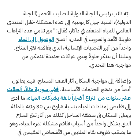
نبّه نائب رئيس اللجنة الدولية للصليب الأحمر (اللجنة
الدولية)، السيد جيل كاربونييه إلى هذه المشكلة خلال المنتدى
العالمي للمياه المنعقد في داكار، فقال: "مع تنامي عدد النزاعات
طويلة الأمد والحروب في المدن، أصبح
الوصول إلى الماء
واحداً من أبرز التحديات الإنسانية، الذي يفاقمه تغيّر المناخ.
وعلينا أن نبتكر حلولاً ونبني شراكات جديدة لنتمكن من
مواجهة هذا التحدي.
وإضافة إلى مواجهة السكان آثار العنف المسلح، فهم يعانون
أيضاً من تدهور الخدمات الأساسية.
ففي سورية مثلاً، ألحقت
عشر سنوات من النزاع أضراراً بالغة بشبكات المياه،
ما أدى
إلى تقليص إمدادات المياه بنسبة تتراوح بين 30 و40 بالمائة.
ويعاني السكان في منطقة الساحل كذلك من آثار تغيّر المناخ
الذي يشكل واحداً من أسباب تفاقم مشكلة ندرة المياه، وهو
ما يصعّب ظروف بقاء الملايين من الأشخاص المقيمين في