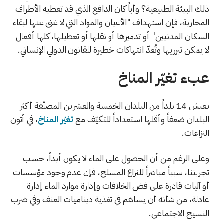
ذلك البيئة الطبيعية؟ وأياً كان الدافع الذي قد تعطيه الأطراف
المحاربة، فإن استهداف "الأعيان والمواد التي لا غنى عنها لبقاء
السكان المدنيين" أو تدميرها أو نقلها أو تعطيلها، كلها أفعال
لا يمكن تبرريها وتُعدّ انتهاكات خطيرة للقانون الدولي الإنساني.
عبء تغيّر المناخ
يعيش 14 بلداً من البلدان الخمسة والعشرين المصنّفة أكثر
البلدان ضعفاً وأقلها استعداداً للتكيّف مع
تغيّر المناخ
، في أتون
النزاعات.
وعلى الرغم من أن الحصول على الماء لا يكون أبداً، حسب
تجربتنا، سبباً مباشراً للنزاع المسلح، فإن عدم وجود مؤسسات
أو آليات قادرة على فض الخلافات وإدارة موارد الماء إدارة
عادلة، من شأنه أن يساهم في تغذية ديناميات العنف وفي ضرب
النسيج الاجتماعي.