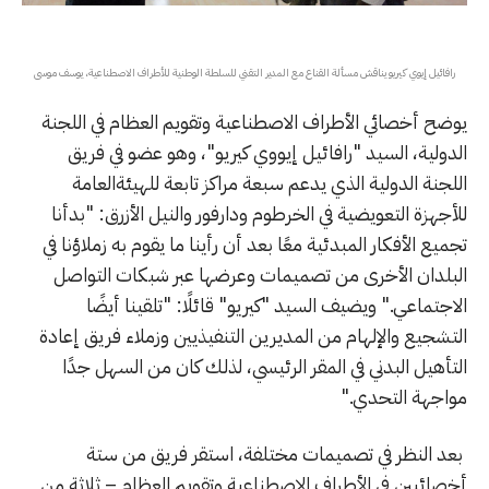
رافائيل إيوي كيريو يناقش مسألة القناع مع المدير التقني للسلطة الوطنية للأطراف الاصطناعية، يوسف موسى
يوضح أخصائي الأطراف الاصطناعية وتقويم العظام في اللجنة
الدولية، السيد "رافائيل إيووي كيريو"، وهو عضو في فريق
اللجنة الدولية الذي يدعم سبعة مراكز تابعة للهيئةالعامة
للأجهزة التعويضية في الخرطوم ودارفور والنيل الأزرق: "بدأنا
تجميع الأفكار المبدئية معًا بعد أن رأينا ما يقوم به زملاؤنا في
البلدان الأخرى من تصميمات وعرضها عبر شبكات التواصل
الاجتماعي." ويضيف السيد "كيريو" قائلًا: "تلقينا أيضًا
التشجيع والإلهام من المديرين التنفيذيين وزملاء فريق إعادة
التأهيل البدني في المقر الرئيسي، لذلك كان من السهل جدًا
مواجهة التحدي."
بعد النظر في تصميمات مختلفة، استقر فريق من ستة
أخصائيين في الأطراف الاصطناعية وتقويم العظام – ثلاثة من