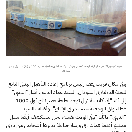
بمجرد تجميع الأغطية الواقية للوجه، تفحص جودتها، وتعقم لتكون جاهزة لتغليف 100 واق في صندوق جاهز
للتوزيع.
وفي مكان قريب يقف رئيس برنامج إعادة التأهيل البدني التابع
للجنة الدولية في السودان، السيد عماد الديبي. أشار "الديبي"
إلى أنه "إذا كانت لا تزال توجد حاجة بعد إنتاج أول 1000
غطاء واق للوجه، فسنستمر في الإنتاج". وأضاف السيد
"الديبي" قائلًا: "وفي الوقت نفسه، نحن نستكشف أيضًا سبل
تصنيع أقنعة قماش في ورشة خياطة يديرها أشخاص من ذوي