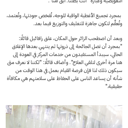
التعويضية وعبارة "أنت بطلنا. ابق آمنًا".
بمجرد تجميع الأغطية الواقية للوجه، تُفحَص جودتها، وتُعتمد،
وتُعقَّم لتكون جاهزة للتغليف والتوزيع فيما بعد.
وبعد أن اصطحب الزائر حول المكان، علق رافائيل قائلًا:
"بمجرد أن تصل الجائحة إلى ذروتها ثم ينتهي بعدها الإغلاق
الحالي، سيبدأ المستفيدون من خدمات المركز في العودة إلى
هنا مرة أخرى لتلقي العلاج". وأضاف قائلًا: "لكننا لا نعرف متى
سيكون ذلك لذا فإن فرصة القيام بعمل في هذا الوقت من
شأنه أن يساعد الناس على الحفاظ على سلامتهم هي مكافأة
حقيقية."