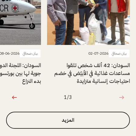
بيان صحافي
02-07-2026
بيان صحافي
08-06-2026
السودان: 42 ألف شخص تلقوا
السودان: اللجنة الدول
مساعدات غذائية في الأبيّض في خضم
جوية لها بين بورتسو
احتياجات إنسانية متزايدة
بدء النزاع
1/3
1 من 3
المزيد