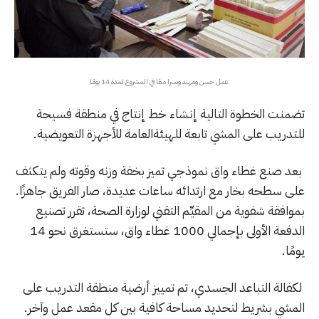
عمل حسن ومهند ويسرا معًا في المشروع لمدة 14 يومًا
تضمنت الخطوة التالية إنشاء خط إنتاج في منطقة فسيحة
للتدريب على المشي تابعة للهيئةالعامة للأجهزة التعويضية.
بعد صنع غطاء واق نموذجي تميز بخفة وزنه وقوته ولم يتكثف
على سطحه بخار مع ارتدائه ساعات عديدة، صار الفريق جاهزًا.
بموافقة شفوية من المقيِّم التقني لوزارة الصحة، تقرر تصنيع
الدفعة الأولى بإجمالي 1000 غطاء واق، ستستغرق نحو 14
يومًا.
لكفالة التباعد الجسدي، تم تمييز أرضية منطقة التدريب على
المشي بشريط لتحديد مساحة كافية بين كل مقعد عمل وآخر.