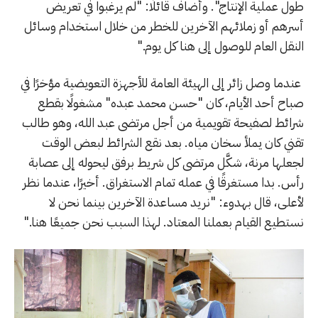
طول عملية الإنتاج". وأضاف قائلًا: "لم يرغبوا في تعريض
أسرهم أو زملائهم الآخرين للخطر من خلال استخدام وسائل
النقل العام للوصول إلى هنا كل يوم."
عندما وصل زائر إلى الهيئة العامة للأجهزة التعويضية مؤخرًا في
صباح أحد الأيام، كان "حسن محمد عبده" مشغولًا بقطع
شرائط لصفيحة تقويمية من أجل مرتضى عبد الله، وهو طالب
تقني كان يملأ سخان مياه. بعد نقع الشرائط لبعض الوقت
لجعلها مرنة، شكَّل مرتضى كل شريط برفق ليحوله إلى عصابة
رأس. بدا مستغرقًا في عمله تمام الاستغراق. أخيرًا، عندما نظر
لأعلى، قال بهدوء: "نريد مساعدة الآخرين بينما نحن لا
نستطيع القيام بعملنا المعتاد. لهذا السبب نحن جميعًا هنا."