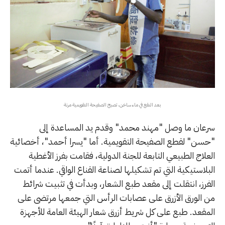
بعد النقع في ماء ساخن، تصبح الصفيحة التقويمية مرنة
سرعان ما وصل "مهند محمد" وقدم يد المساعدة إلى
"حسن" لقطع الصفيحة التقويمية. أما "يسرا أحمد"، أخصائية
العلاج الطبيعي التابعة للجنة الدولية، فقامت بفرز الأغطية
البلاستيكية التي تم تشكيلها لصناعة القناع الواقي. عندما أتمت
الفرز، انتقلت إلى مقعد طبع الشعار، وبدأت في تثبيت شرائط
من الورق الأزرق على عصابات الرأس التي جمعها مرتضى على
المقعد. طبع على كل شريط أزرق شعار الهيئة العامة للأجهزة