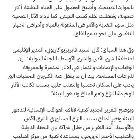
بالموارد الطبيعية. وأصبح الحصول على المياه النظيفة أكثر
صعوبة، وتعطلت نظم كسب العيش. كما تزداد الآثار الصحية
مثل سوء التغذية والأمراض المنقولة بالمياه وأمراض الجهاز
التنفسي على نحو يدعو للقلق.
وفي هذا السياق: قال السيد فابريزيو كاربوني، المدير الإقليمي
لمنطقة الشرق الأدنى والشرق الأوسط باللجنة الدولية: "إن
الوفيات والإصابات والدمار هي الآثار المدمرة والمعروفة
للنزاعات المسلحة. بيد أن ما يغفل عنه الكثيرون التحديات التي
يجب على السكان تحملها والتغلب عليها بسبب تكالب الآثار
الوخيمة للنزاع وتغير المناخ وتدهور البيئة".
ويوضح التقرير الجديد كيفية تفاقم العواقب الإنسانية لتدهور
البيئة وتغير المناخ بسبب النزاع المسلح في الشرق الأدنى
والأوسط. أُعد التقرير من خلال شراكة بين اللجنة الدولية
والصليب الأحمر النرويجي، بمساعدة تقنية من مركز الصليب