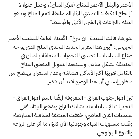
الأحمر والهلال الأحمر للمناخ (مركز المناخ)، وحمل عنوان:
"إنجاح التكيف: التصدي للآثار المضاعفة لتغير المناخ وتدهور
البيئة والنزاعات في الشرق الأدنى والأوسط."
بدورها، قالت السيدة "آن بيرغ"، الأمينة العامة للصليب الأحمر
النرويجي: "يبرز هذا التقرير الجديد التحدي الملح الذي يواجه
صناع السياسات للتصدي للتحديات المتعلقة بالمناخ في
المنطقة بشكل مباشر، ويستبعد التمويل المتعلق المناخ
بالكامل تقريبًا أكثر الأماكن هشاشة وعدم استقرار. ويتضح من
منظور إنساني أن هذا الوضع لا بد أن يتغير".
تبرز أهوار جنوب العراق - المعروفة أيضًا باسم أهوار العراق -
التحديات الإنسانية عند تشابك النزاع وتدهور البيئة. ففي
تسعينات القرن الماضي، جُففت المنطقة لمعاقبة المعارضة،
وقلت مستويات المياه وجودتها الآن كثيرًا، ما أثر على الزراعة
والتنوع البيولوجي.