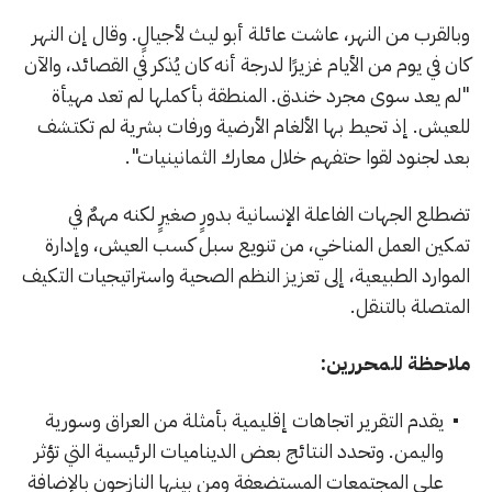
وبالقرب من النهر، عاشت عائلة أبو ليث لأجيالٍ. وقال إن النهر
كان في يوم من الأيام غزيرًا لدرجة أنه كان يُذكر في القصائد، والآن
"لم يعد سوى مجرد خندق. المنطقة بأكملها لم تعد مهيأة
للعيش. إذ تحيط بها الألغام الأرضية ورفات بشرية لم تكتشف
بعد لجنود لقوا حتفهم خلال معارك الثمانينيات".
تضطلع الجهات الفاعلة الإنسانية بدورٍ صغيرٍ لكنه مهمٌ في
تمكين العمل المناخي، من تنويع سبل كسب العيش، وإدارة
الموارد الطبيعية، إلى تعزيز النظم الصحية واستراتيجيات التكيف
المتصلة بالتنقل.
ملاحظة للمحررين:
يقدم التقرير اتجاهات إقليمية بأمثلة من العراق وسورية
واليمن. وتحدد النتائج بعض الديناميات الرئيسية التي تؤثر
على المجتمعات المستضعفة ومن بينها النازحون بالإضافة