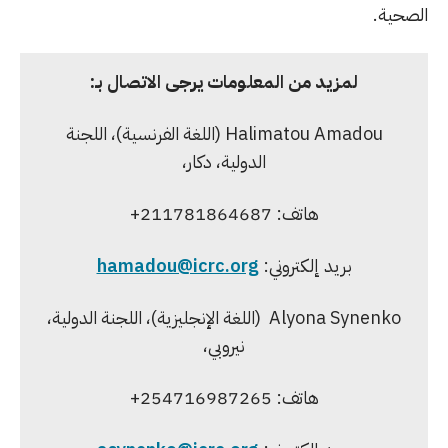
الصحية.
لمزيد من المعلومات يرجى الاتصال بـ:
Halimatou Amadou (اللغة الفرنسية)، اللجنة
الدولية، دكار،
هاتف: 211781864687+
بريد إلكتروني:
hamadou@icrc.org
Alyona Synenko (اللغة الإنجليزية)، اللجنة الدولية،
نيروبي،
هاتف: 254716987265+