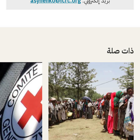
بريد إلكتروني:
asynenko@icrc.org
ذات صلة