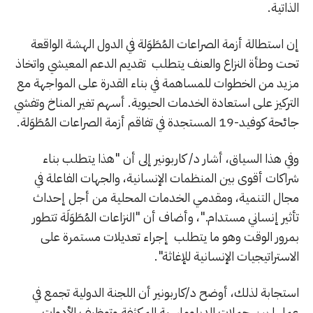
الذاتية.
إن استطالة أزمة الصراعات المُطَوَلة في الدول الهشة الواقعة
تحت وطأة النزاع والعنف يتطلب تقديم الدعم المعيشي واتخاذ
مزيد من الخطوات للمساهمة في بناء القدرة على المواجهة مع
التركيز على استعادة الخدمات الحيوية. أسهم تغير المناخ وتفشي
جائحة كوفيد-19 المستجدة في تفاقم أزمة الصراعات المُطَوَلة.
وفي هذا السياق، أشار د/ كاربونير إلى أن "هذا يتطلب بناء
شراكات أقوى بين المنظمات الإنسانية، والجهات الفاعلة في
مجال التنمية، ومقدمي الخدمات المحلية من أجل إحداث
تأثير إنساني مستدام."، وأضاف أن "النزاعات المُطَوَلَة تتطور
بمرور الوقت وهو ما يتطلب إجراء تعديلات مستمرة على
الاستراتيجيات الإنسانية للإغاثة".
استجابة لذلك، أوضح د/كاربونير أن اللجنة الدولية تجمع في
عملها بين حملات الدبلوماسية المكثفة وتوظيف الأدوات