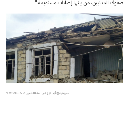
صفوف المدنيين، من بينها إصابات مستديمة."
صورة توضح تأثير النزاع على المنطقة تصوير: Nicat Alili, APA