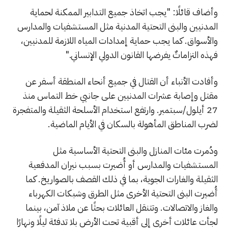
وأضاف قائلًا: "يجب اتخاذ جميع التدابير الممكنة لحماية
المدنيين والبنى التحتية المدنية مثل المستشفيات والمدارس
والأسواق. كما يجب حماية إمدادات المياه اللازمة للمدنيين،
فهذه التزاماتٌ يفرضها القانون الدولي الإنساني."
وأفادت الأنباء أن القتال في جميع أنحاء المنطقة أسفر عن
مقتل وإصابة عشرات المدنيين على جانبي خط التماس منذ
27 أيلول/سبتمبر. وارتفع استخدام الأسلحة الثقيلة والمتفجرة
لضرب المناطق المأهولة بالسكان في الأيام الماضية.
ودُمرت مئات المنازل والبنى التحتية الأساسية مثل
المستشفيات والمدارس أو أُضيرت بسبب نيران المدفعية
الثقيلة والغارات الجوية، بما في ذلك القصف بالصواريخ. كما
أُضيرت البنى التحتية الأخرى مثل الطرق وشبكات الكهرباء
والغاز والاتصالات. وتتنقل العائلات بحثًا عن ملاذ آمن، بينما
لجأت عائلات أخرى إلى أقبية تحت الأرض بلا تدفئة ليلًا ونهارًا