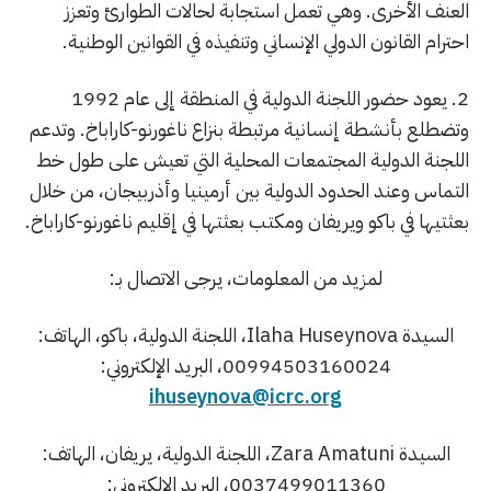
العنف الأخرى. وهي تعمل استجابة لحالات الطوارئ وتعزز
احترام القانون الدولي الإنساني وتنفيذه في القوانين الوطنية.
2. يعود حضور اللجنة الدولية في المنطقة إلى عام 1992
وتضطلع بأنشطة إنسانية مرتبطة بنزاع ناغورنو-كاراباخ. وتدعم
اللجنة الدولية المجتمعات المحلية التي تعيش على طول خط
التماس وعند الحدود الدولية بين أرمينيا وأذربيجان، من خلال
بعثتيها في باكو ويريفان ومكتب بعثتها في إقليم ناغورنو-كاراباخ.
لمزيد من المعلومات، يرجى الاتصال بـ:
السيدة Ilaha Huseynova، اللجنة الدولية، باكو، الهاتف:
00994503160024، البريد الإلكتروني:
ihuseynova@icrc.org
السيدة Zara Amatuni، اللجنة الدولية، يريفان، الهاتف:
0037499011360، البريد الإلكتروني: