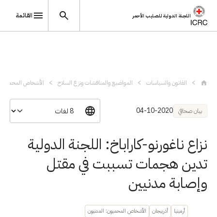
القائمة
اللجنة الدولية للصليب الأحمر
تجاوز إلى المحتوى الرئيسي
القانون والسياسات
المواضيع والمناقشات ونزع السلاح
الأشخاص المحميون
04-10-2020
بيان صحافي
نزاع ناغورنو-كاراباخ: اللجنة الدولية
تدين هجمات تسببت في مقتل
وإصابة مدنيين
أرمينيا
أذربيجان
الأشخاص المحميون: المدنيون