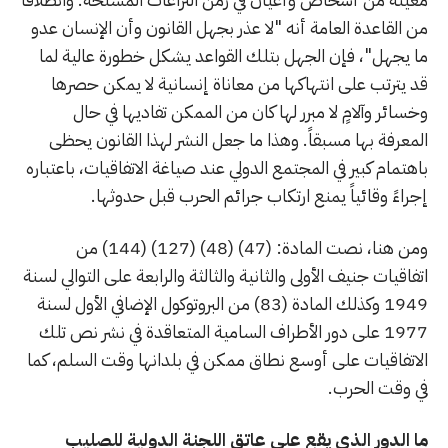
من القاعدة العامة أنه "لا عذر بجهل القانون وأن الإنسان عدو
ما يجهل"، فإن الجهل بتلك القواعد يشكل خطورة عالية لما
قد يترتب على انتهاكها من معاناة إنسانية لا يمكن حصرها
وخسائر وآلامٍ لا مبرر لها كان من الممكن تفاديها في حال
المعرفة بها مسبقاً. وهذا ما جعل النشر لهذا القانون يحظى
باهتمام كبير في المجتمع الدولي عند صياغة الاتفاقيات، باعتباره
إجراءً وقائياً يمنع ارتكاب جرائم الحرب قبل حدوثها.
ومن هنا، نصت المادة: (47) (48) (127) (144) من
اتفاقيات جنيف الأولى والثانية والثالثة والرابعة على التوالي لسنة
1949 وكذلك المادة (83) من البروتوكول الإضافي الأول لسنة
1977 على دور الأطراف السامية المتعاقدة في نشر نص تلك
الاتفاقيات على أوسع نطاق ممكن في بلدانها وقت السلم، كما
في وقت الحرب.
ما الدور الذي يقع على عاتق اللجنة الدولية للصليب