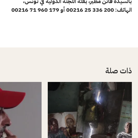
بالسيدة
فاتن
مطير،
بعثة اللجنة الدولية في تونس،
الهاتف:
25 336 200 00216
أو
179 00216
71 960
ذات صلة