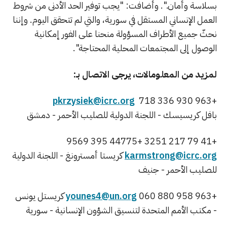
بسلاسة وأمان.". وأضافت: "يجب توفير الحد الأدنى من شروط
العمل الإنساني المستقل في سورية، والتي لم تتحقق اليوم. وإننا
نحثّ جميع الأطراف المسؤولة منحنا على الفور إمكانية
الوصول إلى المجتمعات المحلية المحتاجة".
لمزيد من المعلومالات، يرجى الاتصال بـ:
pkrzysiek@icrc.org
+963 930 336 718
بافل
كريسيسك - ا
للجنة الدولية للصليب الأحمر - دمشق
+41 79 217 3251 +44775 395 9569
karmstrong@icrc.org
كريستا أمسترونغ - ا
للجنة الدولية
للصليب الأحمر - جنيف
+963 958 880 060
younes4@un.org
كريستل يونس
- مكتب
الأمم المتحدة لتنسيق الشؤون الإنسانية - سورية