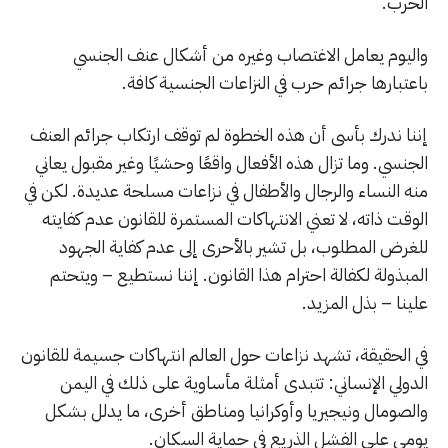
الحرب.
واليوم يعامل الاغتصاب وغيره من أشكال عنف الجنسي
باعتبارها جرائم حرب في النزاعات الجنسية كافة.
إننا ندرك بأسى أن هذه الخطوة لم توقف ارتكاب جرائم العنف
الجنسي. وما تزال هذه الأفعال واقعًا وحشيًا وغير مقبول يعاني
منه النساء والرجال والأطفال في نزاعات مسلحة عديدة. لكن في
الوقت ذاته، لا تعني الانتهاكات المستمرة للقانون عدم كفايته
للغرض المطلوب، بل تشير بالأحرى إلى عدم كفاية الجهود
المبذولة لكفالة احترام هذا القانون. إننا نستطيع – ويتحتم
علينا – بذل المزيد.
في الحقيقة، تشهد نزاعات حول العالم انتهاكات جسيمة للقانون
الدولي الإنساني: تتبدى أمثلة مأساوية على ذلك في اليمن
والصومال ونيجيريا وأوكرانيا ومناطق أخرى، ما يدلل بشكل
يومي على الفشل الذريع في حماية السكان.