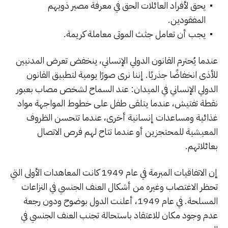
يحق لأفراد العائلات الحق في معرفة مصير ذويهم
المفقودين.
يجب أن تعامل جثث الموتى معاملة كريمة.
عندما يُحترم القانون الدولي الإنساني، ينخفض تعرض المدنيين
للأذى انخفاضًا جذريًا. إننا نرى صورًا يومية لتطبيق القانون
الدولي الإنساني في الميدان: عند السماح لشخص مصاب بعبور
نقطة تفتيش، عندما يتلقى طفل على خطوط المواجهة مواد
غذائية ومساعدات إنسانية أخرى، عندما تتحسن الظروف
المعيشية للمحتجزين أو عندما تتاح لهم فرص الاتصال
بعائلاتهم.
إن الاتفاقيات المبرمة في عام 1949 كانت المعاهدات الأولى التي
تحظر الاغتصاب وغيره من أشكال العنف الجنسي في النزاعات
المسلحة. في عام 1949، أعلنت الدول بوضوح ودون رجعة
عدم وجود مكان للاعتقاد باستحالة تجنب العنف الجنسي في