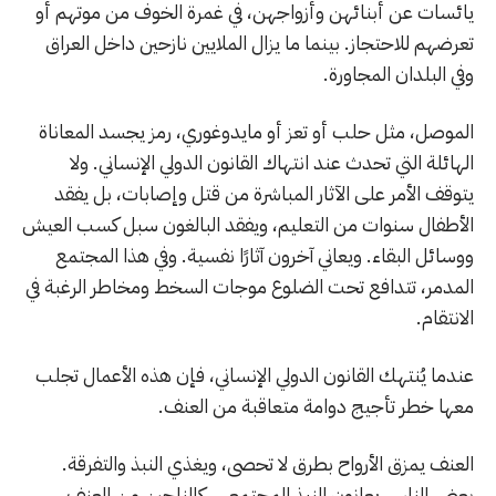
يائسات عن أبنائهن وأزواجهن، في غمرة الخوف من موتهم أو
تعرضهم للاحتجاز. بينما ما يزال الملايين نازحين داخل العراق
وفي البلدان المجاورة.
الموصل، مثل حلب أو تعز أو مايدوغوري، رمز يجسد المعاناة
الهائلة التي تحدث عند انتهاك القانون الدولي الإنساني. ولا
يتوقف الأمر على الآثار المباشرة من قتل وإصابات، بل يفقد
الأطفال سنوات من التعليم، ويفقد البالغون سبل كسب العيش
ووسائل البقاء. ويعاني آخرون آثارًا نفسية. وفي هذا المجتمع
المدمر، تتدافع تحت الضلوع موجات السخط ومخاطر الرغبة في
الانتقام.
عندما يُنتهك القانون الدولي الإنساني، فإن هذه الأعمال تجلب
معها خطر تأجيج دوامة متعاقبة من العنف.
العنف يمزق الأرواح بطرق لا تحصى، ويغذي النبذ والتفرقة.
بعض الناس يعانون النبذ المجتمعي، كالناجين من العنف