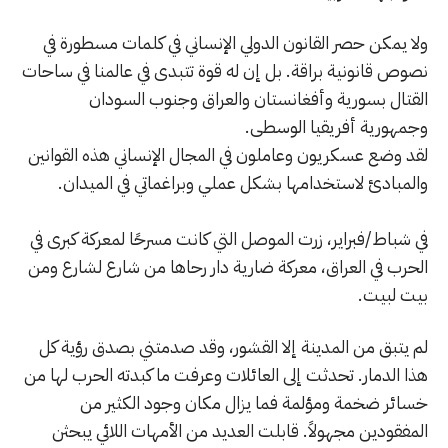
ولا يمكن حصر القانون الدولي الإنساني في كلمات مسطورة في
نصوص قانونية براقة. بل إن له قوة تتبدى في عالمنا في ساحات
القتال بسورية وأفغانستان والعراق وجنوب السودان
وجمهورية أفريقيا الوسطى.
لقد وضع عسكريون وعاملون في المجال الإنساني هذه القوانين
والمبادئ لاستخدامها بشكل عملي وبراغماتي في الميدان.
في شباط/فبراير، زرت الموصل التي كانت مسرحًا لمعركة كبرى في
الحرب في العراق، معركة ضارية دار رحاها من شارع لشارع ومن
بيت لبيت.
لم يتبق من المدينة إلا القشور، وقد صدمتني بصدق رؤية كل
هذا الدمار. تحدثت إلى العائلات وعرفت ما كبدته الحرب لها من
خسائر ضخمة ومؤلمة فما يزال مكان وجود الكثير من
المفقودين مجهولاً. قابلت العديد من الأمهات اللائي يبحثن