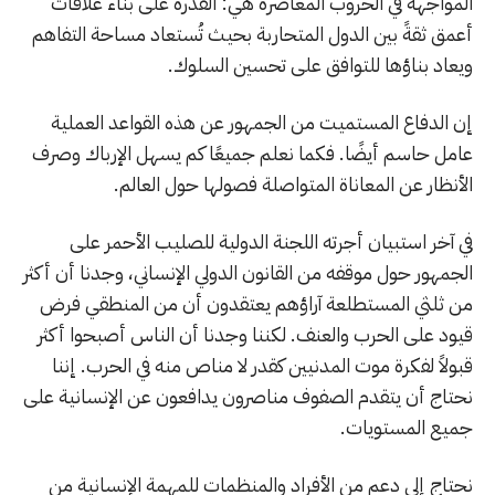
المواجهة في الحروب المعاصرة هي: القدرة على بناء علاقات
أعمق ثقةً بين الدول المتحاربة بحيث تُستعاد مساحة التفاهم
ويعاد بناؤها للتوافق على تحسين السلوك.
إن الدفاع المستميت من الجمهور عن هذه القواعد العملية
عامل حاسم أيضًا. فكما نعلم جميعًا كم يسهل الإرباك وصرف
الأنظار عن المعاناة المتواصلة فصولها حول العالم.
في آخر استبيان أجرته اللجنة الدولية للصليب الأحمر على
الجمهور حول موقفه من القانون الدولي الإنساني، وجدنا أن أكثر
من ثلثي المستطلعة آراؤهم يعتقدون أن من المنطقي فرض
قيود على الحرب والعنف. لكننا وجدنا أن الناس أصبحوا أكثر
قبولاً لفكرة موت المدنيين كقدر لا مناص منه في الحرب. إننا
نحتاج أن يتقدم الصفوف مناصرون يدافعون عن الإنسانية على
جميع المستويات.
نحتاج إلى دعم من الأفراد والمنظمات للمهمة الإنسانية من