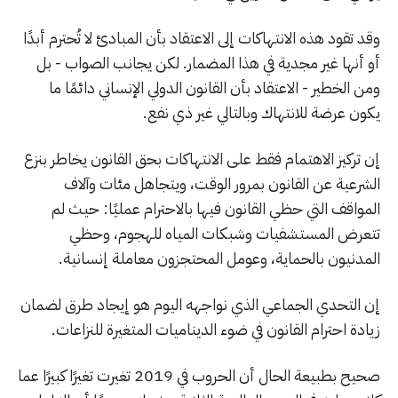
وقد تقود هذه الانتهاكات إلى الاعتقاد بأن المبادئ لا تُحترم أبدًا
أو أنها غير مجدية في هذا المضمار. لكن يجانب الصواب - بل
ومن الخطير - الاعتقاد بأن القانون الدولي الإنساني دائمًا ما
يكون عرضة للانتهاك وبالتالي غير ذي نفع.
إن تركيز الاهتمام فقط على الانتهاكات بحق القانون يخاطر بنزع
الشرعية عن القانون بمرور الوقت، ويتجاهل مئات وآلاف
المواقف التي حظي القانون فيها بالاحترام عمليًا: حيث لم
تتعرض المستشفيات وشبكات المياه للهجوم، وحظي
المدنيون بالحماية، وعومل المحتجزون معاملة إنسانية.
إن التحدي الجماعي الذي نواجهه اليوم هو إيجاد طرق لضمان
زيادة احترام القانون في ضوء الديناميات المتغيرة للنزاعات.
صحيح بطبيعة الحال أن الحروب في 2019 تغيرت تغيرًا كبيرًا عما