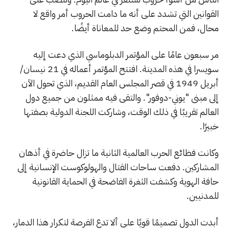
القوانين التي تشدد على أنه ما دامت الحروب أمر واقع لا
محال، فمن المحتم وضع حد للمعاناة أيضًا.
مر سبعون عامًا على المؤتمر الدبلوماسي الذي دعت إليه
سويسرا في هذه المدينة. افتتح المؤتمر أعماله في 21 نيسان/
أبريل 1949 في قصر المجلس العام القديم، الذي تحول الآن
إلى مبنى "يوني-دوفور". والتقى فيه ممثلون من جميع دول
العالم تقريبًا في ذلك الوقت، وشاركت اللجنة الدولية بصفتها
خبيرًا.
وكانت فظائع الحرب العالمية الثانية ما تزال حاضرة في أذهان
المشاركين. دفعت ساحات القتال والهولوكوست الإنسانية إلى
حافة الهوية وكشفت الثغرة الفاضحة في الحماية القانونية
للمدنيين.
أبدت الدول تصميمًا قويًا على ألا تدع الفرصة لتكرار هذا الدمار،