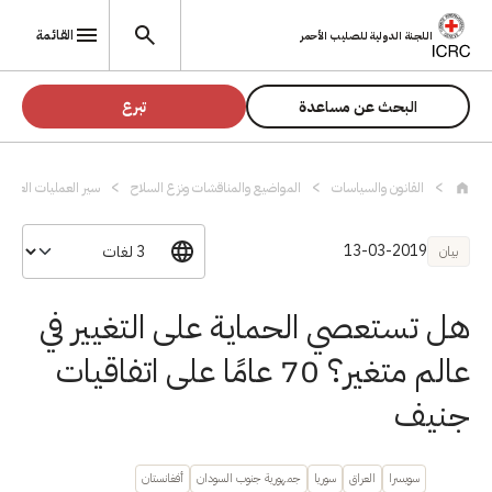
تجاوز إلى المحتوى الرئيسي
القائمة
اللجنة الدولية للصليب الأحمر
البحث عن مساعدة
تبرع
القانون والسياسات
المواضيع والمناقشات ونزع السلاح
سير العمليات العدائي
13-03-2019
بيان
هل تستعصي الحماية على التغيير في
عالم متغير؟ 70 عامًا على اتفاقيات
جنيف
سويسرا
العراق
سوريا
جمهورية جنوب السودان
أفغانستان