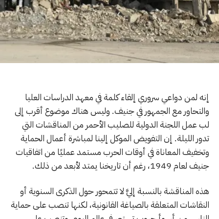
إنه لمن دواعي سروري إلقاء كلمة في معهد الدراسات العليا
والتحاور مع الجمهور في جنيف. وليس هناك موضوع أقرب إلى
لب عمل اللجنة الدولية للصليب الأحمر من المناقشات التي
تدور الليلة. إن التفويض الموكل إلينا لمباشرة أعمال الحماية
وتخفيف المعاناة في أوقات الحرب مستمد عمليًا من اتفاقيات
جنيف لعام 1949، رغم أن تاريخنا يمتد لأبعد من ذلك.
هذه المناقشة بالنسبة إليَّ لا تتمحور حول الذكرى السنوية أو
النقاشات المتعلقة بالصياغة القانونية، لكنها تنصب على حماية
الناس من أسوأ حروب تستعر في عالم اليوم. وتنصب على