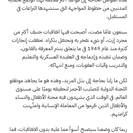
المدنيين من خطوط المواجهة التي ستشهدها النزاعات في
المستقبل.
سبعون عامًا مضت، أصبحت فيها اتفاقيات جنيف أكثر من
مجرد إرث، أو شيء نفخر به ونحتفل بذكراه. تحققت إنجازات
كثيرة منذ عام 1949 في ما يتعلق بنشر المعرفة بالقانون،
وضمان تنفيذه وإدماجه في العقيدة العسكرية والتعليم
والتدريب وآليات العقوبات، ومنع انتهاكه.
لكن ما زلنا بحاجة إلى بذل المزيد، وهذه هو ما يجاهد موظفو
اللجنة الدولية للصليب الأحمر لتحقيقه يوميًا على مستوى
العالم، في الوقت الذي يشهدون فيه محنة الأطفال والنساء
والأطفال الذين حُرموا من المعاملة الإنسانية وامتُهنت
كرامتهم.
ربما كان وضعنا سيصبح أسوأ مما عليه بدون الاتفاقيات، فما