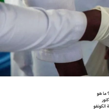
 ما هو
تور
 الكونغو