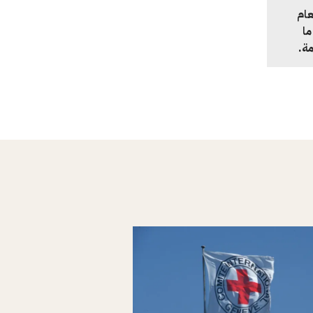
عام
و 2015، اقتصر ما
مة.