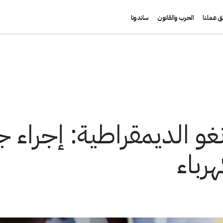
ق عملنا
الحرب والقانون
ساندونا
غو الديمقراطية: إجراء 
رباء