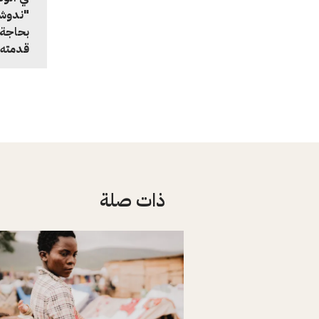
"ندوشو
قدمته ا
ذات صلة