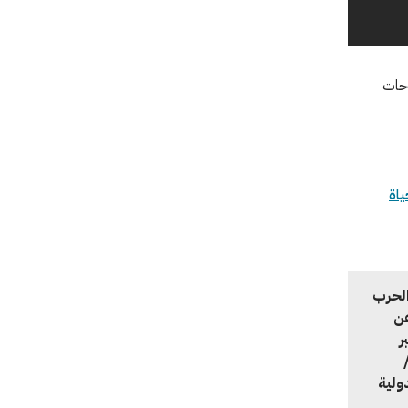
احات
ياة
الحرب
عن
ر
جنة الدولية