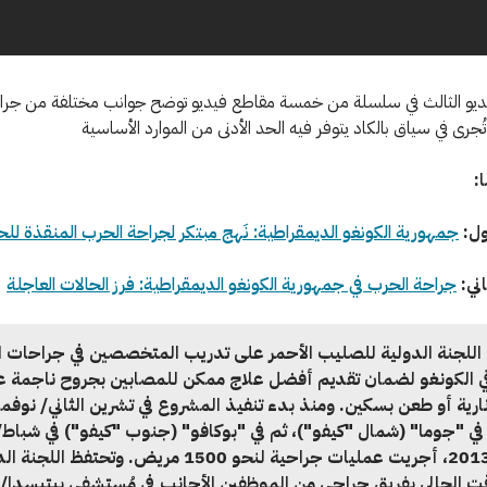
يديو الثالث في سلسلة من خمسة مقاطع فيديو توضح جوانب مختلفة من جر
تُجرى في سياق بالكاد يتوفر فيه الحد الأدنى من الموارد الأساسية
:
ول:
جمهورية الكونغو الديمقراطية: نَهج مبتكر لجراحة الحرب المنقذة للح
اني:
جراحة الحرب في جمهورية الكونغو الديمقراطية: فرز الحالات العاجلة
للجنة الدولية للصليب الأحمر على تدريب المتخصصين في جراحات 
ي الكونغو لضمان تقديم أفضل علاج ممكن للمصابين بجروح ناجمة 
نارية أو طعن بسكين. ومنذ بدء تنفيذ المشروع في تشرين الثاني/ نوفمب
201 في "جوما" (شمال "كيفو")، ثم في "بوكافو" (جنوب "كيفو") في شباط/
فبراير 2013، أجريت عمليات جراحية لنحو 1500 مريض. وتحتفظ الل
قت الحالي بفريق جراحي من الموظفين الأجانب في مُستشفى بيتيسدا/