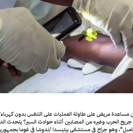
مساعدة مريض على طاولة العمليات على التنفس بدون كهرباء؟
 جريح الحرب وغيره من المصابين أثناء حوادث السير؟ يتحدث الدك
امبل"، وهو جراح في مستشفى بيتيسدا /ندوشا في غوما بجمهورية