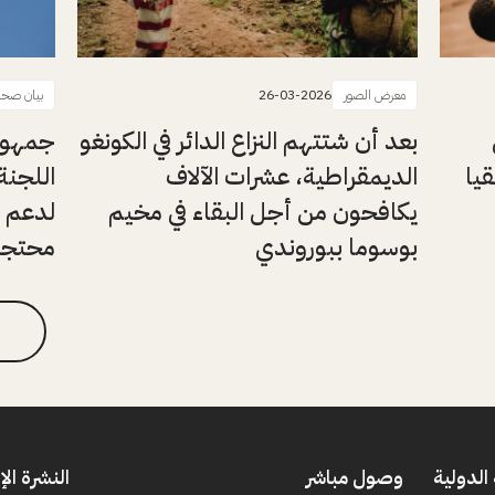
معرض الصور
26-03-2026
بيان صحا
بعد أن شتتهم النزاع الدائر في الكونغو
جمهوري
يا
الديمقراطية، عشرات الآلاف
اللجنة
يكافحون من أجل البقاء في مخيم
لدعم ع
بوسوما ببوروندي
محتجزي
الدولية
وصول مباشر
النشرة الإ