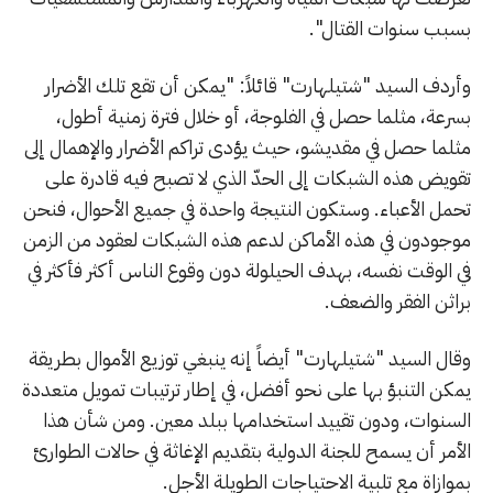
بسبب سنوات القتال".
وأردف السيد "شتيلهارت" قائلاً: "يمكن أن تقع تلك الأضرار
بسرعة، مثلما حصل في الفلوجة، أو خلال فترة زمنية أطول،
مثلما حصل في مقديشو، حيث يؤدى تراكم الأضرار والإهمال إلى
تقويض هذه الشبكات إلى الحدّ الذي لا تصبح فيه قادرة على
تحمل الأعباء. وستكون النتيجة واحدة في جميع الأحوال، فنحن
موجودون في هذه الأماكن لدعم هذه الشبكات لعقود من الزمن
في الوقت نفسه، بهدف الحيلولة دون وقوع الناس أكثر فأكثر في
براثن الفقر والضعف.
وقال السيد "شتيلهارت" أيضاً إنه ينبغي توزيع الأموال بطريقة
يمكن التنبؤ بها على نحو أفضل، في إطار ترتيبات تمويل متعددة
السنوات، ودون تقييد استخدامها ببلد معين. ومن شأن هذا
الأمر أن يسمح للجنة الدولية بتقديم الإغاثة في حالات الطوارئ
بموازاة مع تلبية الاحتياجات الطويلة الأجل.