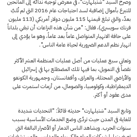
وصرح السيد "شتيلهارت"، في معرض توجيه ندائه إلى المانحين
للتبرع بأموال إضافية لسد احتياجات عام 2016 التي لم تُلبَّ
بعدُ، والتي تبلغ قيمتها 115 مليون دولار أمريكي (113 مليون
فرنك سويسري)، فقال: "من شأن هذه النزاعات أن تبقي بلداناً
على حافة الانهيار المتواصل عاماً بعد عاماً، وهو ما يؤدي إلى
انهيار نظم الدعم الضرورية لحياة عامة الناس".
وتعاني سبع عمليات من أصل عمليات المنظمة العشر الأكثر
نقصاً في التمويل، بما فيها تلك المضطلع بها في إسرائيل
والأراضي المحتلة، والعراق، وأفغانستان، وجمهورية الكونغو
الديمقراطية، وكولومبيا، والصومال، من أزمات استمرت على
مدى عقود أو أكثر.
وتابع السيد "شتيلهارت" حديثه قائلاً: "التحديات شديدة
للغاية في المدن حيث تردّى وضع الخدمات الأساسية بسبب
سنوات الحرب. ويشاهد الناس الدمار أو الأضرار البالغة التي
تعرضت لها شبكات المياه والكهرباء والمدارس والمستشفيات