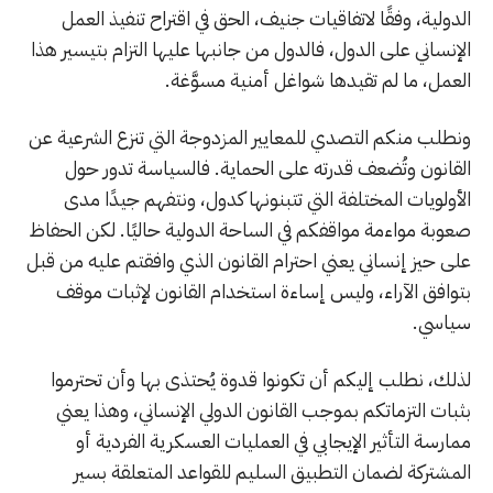
الدولية، وفقًا لاتفاقيات جنيف، الحق في اقتراح تنفيذ العمل
الإنساني على الدول، فالدول من جانبها عليها التزام بتيسير هذا
العمل، ما لم تقيدها شواغل أمنية مسوَّغة.
ونطلب منكم التصدي للمعايير المزدوجة التي تنزع الشرعية عن
القانون وتُضعف قدرته على الحماية. فالسياسة تدور حول
الأولويات المختلفة التي تتبنونها كدول، ونتفهم جيدًا مدى
صعوبة مواءمة مواقفكم في الساحة الدولية حاليًا. لكن الحفاظ
على حيز إنساني يعني احترام القانون الذي وافقتم عليه من قبل
بتوافق الآراء، وليس إساءة استخدام القانون لإثبات موقف
سياسي.
لذلك، نطلب إليكم أن تكونوا قدوة يُحتذى بها وأن تحترموا
بثبات التزماتكم بموجب القانون الدولي الإنساني، وهذا يعني
ممارسة التأثير الإيجابي في العمليات العسكرية الفردية أو
المشتركة لضمان التطبيق السليم للقواعد المتعلقة بسير