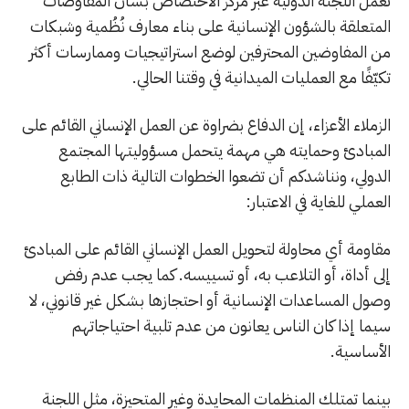
تعمل اللجنة الدولية عبر مركز الاختصاص بشأن المفاوضات
المتعلقة بالشؤون الإنسانية على بناء معارف نُظُمية وشبكات
من المفاوضين المحترفين لوضع استراتيجيات وممارسات أكثر
تكيّفًا مع العمليات الميدانية في وقتنا الحالي.
الزملاء الأعزاء، إن الدفاع بضراوة عن العمل الإنساني القائم على
المبادئ وحمايته هي مهمة يتحمل مسؤوليتها المجتمع
الدولي، ونناشدكم أن تضعوا الخطوات التالية ذات الطابع
العملي للغاية في الاعتبار:
مقاومة أي محاولة لتحويل العمل الإنساني القائم على المبادئ
إلى أداة، أو التلاعب به، أو تسييسه. كما يجب عدم رفض
وصول المساعدات الإنسانية أو احتجازها بشكل غير قانوني، لا
سيما إذا كان الناس يعانون من عدم تلبية احتياجاتهم
الأساسية.
بينما تمتلك المنظمات المحايدة وغير المتحيزة، مثل اللجنة