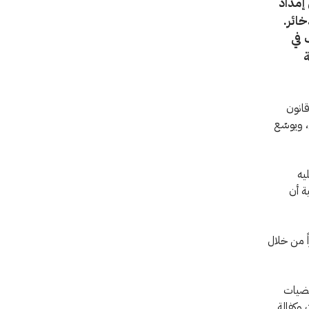
إمداد
خائر.
 في
ة
قانون
، ويوسّع
يه
ة أن
ً من خلال
تضيات
ن وكفالة