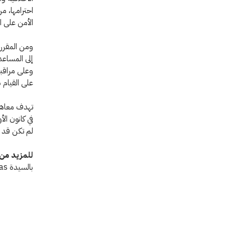
احترامها، م
الأمن على ا
ومن المقرر 
إلى المساعد
وعلى مراقبة
على القيام 
تهدف معاهدة
لم تكن قد 
للمزيد من 
بالسيدة Jennifer Tobias، الهاتف: 9248 536 79 0041