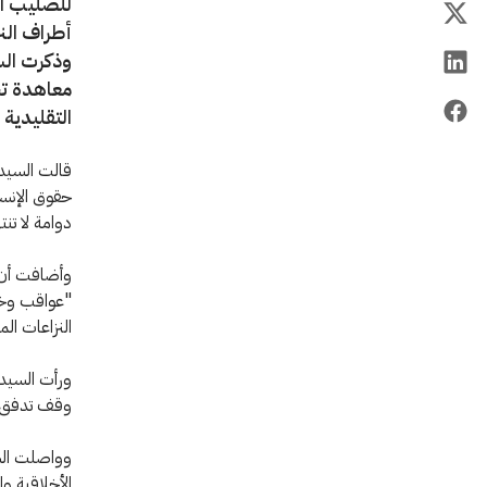
للصليب ال
أطراف النز
وذكرت السي
معاهدة تج
التقليدية 
قالت السيدة
حقوق الإنسا
دوامة لا تن
وأضافت أن ت
"عواقب وخيمة
النزاعات ال
ورأت السيدة
وقف تدفق ال
وواصلت السي
الأخلاقية وا