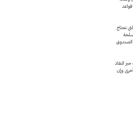
 قواعد
تي تحتاج
أسلحة
 الصندوق
يز النفاذ
ى المعاهدة 87 بلداً، ووقعت عليها 46 دولةً أخرى وإن