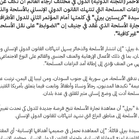
أحمر (اللجنة الدولية) الدول في مختلف أرجاء العالم أن تكف عن 
اعات المسلحة التي تنتهك القانون الدولي الإنساني بالأسلحة والذ
دة "كريستين بيرلي" في كلمتها أمام المؤتمر الثاني للدول الأطراف
ارة الأسلحة الذي عُقد في جنيف إن "الضوابط" على نقل الأسلح
"غير كافية".
 بيرلي: "إن انتشار الأسلحة والذخائر يسهل انتهاكات القانون الدولي الإنساني و
ن، بما في ذلك الأعمال الإرهابية والعنف الجنسي والقائم على النوع الاجتماعي
تهي من العنف تؤدي إلى إطالة أمد النزاعات المسلحة".
دفق الأسلحة، من سورية إلى جنوب السودان، ومن ليبيا إلى اليمن، ترتبت عل
" تكبدها المدنيون، رجالاً ونساءً وأطفالاً. وتابعت فيما يتعلق بأمريكا اللاتيني
مسلحة أدت إلى وضع إنساني مثير للقلق في عدة بلدان.
 "بيرلي" أن معاهدة تجارة الأسلحة تتيح فرصة جديدة للدول كي تحدث تغييرا
أسلحة إلى مناطق النزاع التي تشهد انتهاكات للقانون الدولي الإنساني.
دة بيرلي قائلةً: "إن المعاهدة تحمل في صميمها أهدافها الإنسانية- أي المق
لقانونية لمنع المعاناة الإنسانية، واحترام القانون الدولي الإنساني وحقوق الإنسا