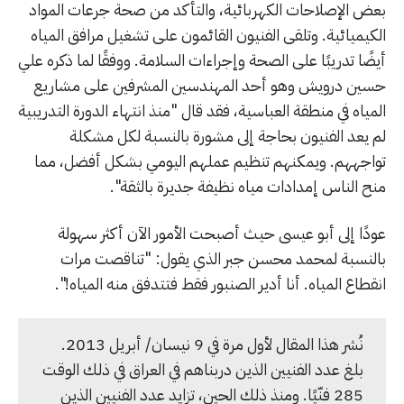
بعض الإصلاحات الكهربائية، والتأكد من صحة جرعات المواد
الكيميائية. وتلقى الفنيون القائمون على تشغيل مرافق المياه
أيضًا تدريبًا على الصحة وإجراءات السلامة. ووفقًا لما ذكره علي
حسين درويش وهو أحد المهندسين المشرفين على مشاريع
المياه في منطقة العباسية، فقد قال "منذ انتهاء الدورة التدريبية
لم يعد الفنيون بحاجة إلى مشورة بالنسبة لكل مشكلة
تواجههم. ويمكنهم تنظيم عملهم اليومي بشكل أفضل، مما
منح الناس إمدادات مياه نظيفة جديرة بالثقة".
عودًا إلى أبو عيسى حيث أصبحت الأمور الآن أكثر سهولة
بالنسبة لمحمد محسن جبر الذي يقول: "تناقصت مرات
انقطاع المياه. أنا أدير الصنبور فقط فتتدفق منه المياه!".
نُشر هذا المقال لأول مرة في 9 نيسان/ أبريل 2013.
بلغ عدد الفنيين الذين دربناهم في العراق في ذلك الوقت
285 فنّيًا. ومنذ ذلك الحين، تزايد عدد الفنيين الذين