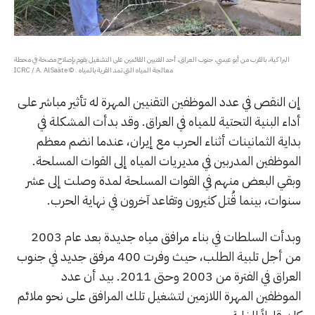
البراكية، بالقرب من أبو عيسي، جنوب العراق، أحد الفنيين القائمين على التشغيل يقوم بإصلاح مضخة في محطة
معالجة المياه التي تمد القرية بالمياه . © ICRC / A. AlSaàte
إن النقص في عدد الموظفين التقنيين المهرة له تأثير مباشر على
أداء البنية التحتية للمياه في العراق. وقد بدأت المشكلة في
بداية الثمانينات أثناء الحرب مع إيران، عندما انضم معظم
الموظفين المدربين في مديريات المياه إلى القوات المسلحة.
وبقي البعض منهم في القوات المسلحة لمدة وصلت إلى عشر
سنوات، بينما قُتل كثيرون وتقاعد آخرون في نهاية الحرب.
وبدأت السلطات في بناء مرافق مياه جديدة بعد عام 2003
من أجل تلبية الطلب، حيث وفرت 400 مرفق جديد في جنوب
العراق في الفترة من 2003 وحتى 2011. بيد أن عدد
الموظفين المهرة اللازمين لتشغيل تلك المرافق على نحو ملائم