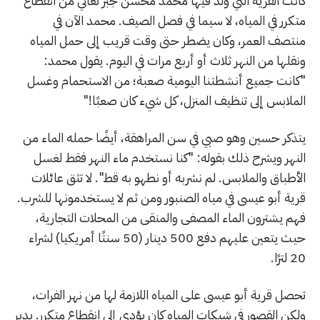
كانت القرية التي ولد فيها محمد محسن جبر تعاني من انقطاع
متكرر في المياه، لا سيما في فصل الصيف. محمد الآن في
منتصف العمر، وكان يضطر حتى وقت قريب إلى حمل المياه
ونقلها من النهر ثلاث أو أربع مرات في اليوم. يقول محمد:
"كانت جميع أنشطتنا اليومية صعبة؛ من الاستحمام وغسل
الملابس إلى تنظيف المنزل، كل شيء كان صعبًا!"
يتذكر حسين وهو صبي في سن المراهقة، أيضًا حمله الماء من
النهر ويشرح ذلك بقوله: "كنا نستخدم ماء النهر فقط لغسل
الأطباق والملابس. لم نشربه أو نطهو به قط". لا تثق عائلات
قرية أبو عيسى في مياه الصنبور ومن ثم لا يستخدمونها للشرب.
فهم يشترون الماء المصفى والمنقى من المحلات التجارية،
حيث يتعين عليهم دفع 500 دينار (50 سنتًا أمريكيا) لشراء
20 لترًا.
تحصل قرية أبو عيسى على المياه اللازمة لها من نهر الفرات،
ولكن القصور في شبكات المياه كان يؤدي إلى انقطاع متكرر. يدير