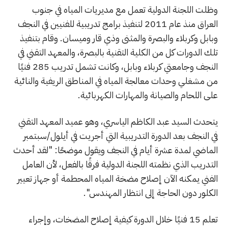
وظلت اللجنة الدولية تعمل مع مديريات المياه في جنوب
العراق منذ عام 2011 لتنفيذ برامج تدريبية للفنيين في النجف
وبابل وكربلاء والبصرة والمثنى وذي قار وميسان. وقام بتنفيذ
تلك الدورات كل من الكلية التقنية بالبصرة، والمعهد التقني في
النجف وجامعتي كربلاء وبابل، وكانت تشمل تدريب 285 فنيًا
من مشغلي وحدات معالجة المياه في المناطق الريفية والنائية
على اللحام والصيانة والمهارات الكهربائية.
يتحدث السيد عبد الكاظم الياسري، وهو عميد المعهد التقني
في النجف بعد الدورة التدريبية التي أجريت في أيلول/سبتمبر
الماضي لمدة عشرة أيام في النجف ويقول موضحًا: "لقد أحدث
التدريب الذي نظمته اللجنة الدولية فرقًا بالفعل، لأن العامل
الفني يمكنه الآن إصلاح مضخة المياه المحطمة أو جهاز تعيير
الكلور دون الحاجة إلى انتظار المهندس".
تعلم 15 فنيًا خلال الدورة كيفية إصلاح المضخات، وإجراء