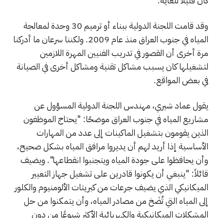
كان قليلاً للغاية.
وقد قامت اللجنة الدولية ببناء أو ترميم 30 وحدة لمعالجة
المياه في جنوب العراق منذ عام 2009. ولكننا سرعان ما أدركنا
مرة أخرى أن القصور في تدريب الفنيين المهرة اللازمين
لتشغيلها كان يسبب مشاكل تقنية ومشاكل أخرى في الصيانة
في بعض المواقع.
يقول عماد شيري، مهندس اللجنة الدولية المسؤول عن
مشاريع المياه في جنوب العراق موضحًا: "يحتاج الموظفون
الذين يقومون بتشغيل الماكينات إلى عدد من المهارات
الأساسية إذا أريد لهم أن يديروا مرافق المياه بشكل صحيح،
وأن يحافظوا على جودة المياه ويتجنبوا انقطاعها". ويضيف
قائلاً: "ينبغي أن يكونوا قادرين على تشغيل جهاز التعيير
الميكانيكي الذي يضيف جرعات من كبريتات الألومنيوم والكلور
إلى المياه التي تُضَخ من مصادر المياه، وأن يتمكنوا من حل
المشكلات الميكانيكية والكهربائية الأكثر شيوعًا من دون