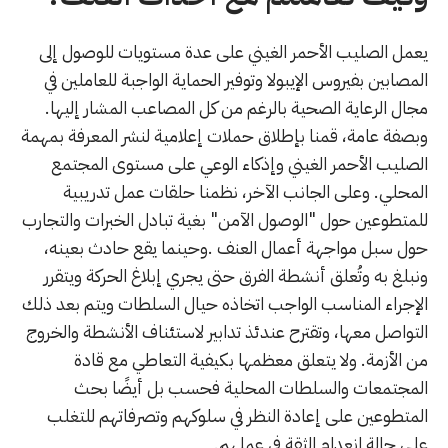
يعمل الصليب الأحمر الغيني على عدة مستويات للوصول إلى
المصابين بفيروس الإيبولا وتوفير الحماية الواجبة للعاملين في
مجال الرعاية الصحية بالرغم من كل المصاعب المشار إليها.
وبصفة عامة، قمنا بإطلاق حملات إعلامية لنشر المعرفة بمهمة
الصليب الأحمر الغيني وإذكاء الوعي على مستوى المجتمع
المحلي. وعلى الجانب الآخر، نظمنا حلقات عمل تدريبية
للمتطوعين حول "الوصول الآمن" بغية تبادل الخبرات والتجارب
حول سبل مواجهة أعمال العنف .وحينما يقع حادث بعينه،
ونبلغ به وتُعلق أنشطة الفرق حتى يجري إبلاغ الحركة ويتقرر
الإجراء المناسب الواجب اتخاذه حيال السلطات ويتم بعد ذلك
التواصل معها، وتقترح عندئذ تدابير لاستئناف الأنشطة والخروج
من الأزمة. ولا يتعلق معظمها بكيفية التعاطي مع قادة
المجتمعات والسلطات المحلية فحسب بل أيضًا بحث
المتطوعين على إعادة النظر في سلوكهم وتصرفاتهم للتغلب
على حالة انعدام الثقة في عملهم.