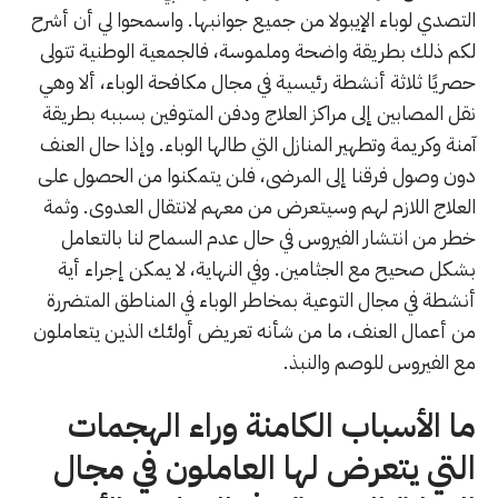
التصدي لوباء الإيبولا من جميع جوانبها. واسمحوا لي أن أشرح
لكم ذلك بطريقة واضحة وملموسة، فالجمعية الوطنية تتولى
حصريًا ثلاثة أنشطة رئيسية في مجال مكافحة الوباء، ألا وهي
نقل المصابين إلى مراكز العلاج ودفن المتوفين بسببه بطريقة
آمنة وكريمة وتطهير المنازل التي طالها الوباء. وإذا حال العنف
دون وصول فرقنا إلى المرضى، فلن يتمكنوا من الحصول على
العلاج اللازم لهم وسيتعرض من معهم لانتقال العدوى. وثمة
خطر من انتشار الفيروس في حال عدم السماح لنا بالتعامل
بشكل صحيح مع الجثامين. وفي النهاية، لا يمكن إجراء أية
أنشطة في مجال التوعية بمخاطر الوباء في المناطق المتضررة
من أعمال العنف، ما من شأنه تعريض أولئك الذين يتعاملون
مع الفيروس للوصم والنبذ.
ما الأسباب الكامنة وراء الهجمات
التي يتعرض لها العاملون في مجال