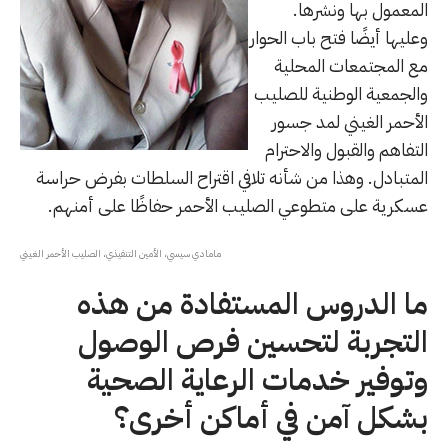
المعمول بها ونشرها.
وعليها أيضًا فتح باب الحوار
مع المجتمعات المحلية
والجمعية الوطنية للصليب
الأحمر الغيني لمد جسور
التفاهم والقبول والاحترام
المتبادل. وهذا من شأنه تلافي اقتراح السلطات بفرض حراسة
عسكرية على متطوعي الصليب الأحمر حفاظًا على أمنهم.
مامادي سيسي، الأمين التنفيذي، الصليب الأحمر الغيني
ما الدروس المستفادة من هذه
التجربة لتحسين فرص الوصول
وتوفير خدمات الرعاية الصحية
بشكل آمن في أماكن أخرى؟