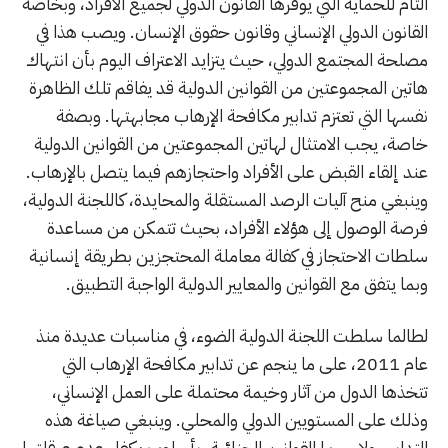
التام للحماية التي يوفرها القانون الدولي لجميع الأفراد، وبخاصة
القانون الدولي الإنساني وقانون حقوق الإنسان. ويصب هذا في
مصلحة المجتمع الدولي، حيث يتزايد الاعتراف اليوم بأن انتهاك
هاتين المجموعتين من القوانين الدولية قد يفاقم تلك الظاهرة
نفسها التي تعتزم تدابير مكافحة الإرهاب مجابهتها. وبصفة
خاصة، يجب الامتثال لهاتين المجموعتين من القوانين الدولية
عند إلقاء القبض على الأفراد واحتجازهم فيما يتصل بالإرهاب.
وينبغي منح آليات الرصد المستقلة والمحايدة، كاللجنة الدولية،
فرصة الوصول إلى هؤلاء الأفراد، بحيث تتمكن من مساعدة
سلطات الاحتجاز في كفالة معاملة المحتجزين بطريقة إنسانية
وبما يتفق مع القوانين والمعايير الدولية الواجبة التطبيق.
لطالما سلطت اللجنة الدولية الضوء، في مناسبات عديدة منذ
عام 2011، على ما ينجم عن تدابير مكافحة الإرهاب التي
تتخذها الدول من آثار وخيمة محتملة على العمل الإنساني،
وذلك على المستويين الدولي والمحلي. وينبغي صياغة هذه
التدابير، ولا سيما القوانين الجنائية، بأسلوب يكفل عدم عرقلتها