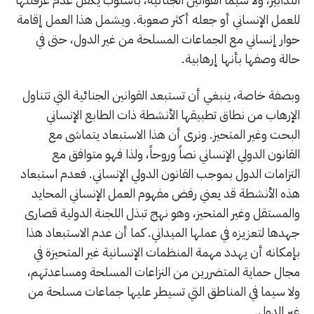
للعمل الإنساني أو جعله أكثر صعوبة. ويشمل هذا العمل إقامة
حوار إنساني مع الجماعات المسلحة من غير الدول، حتى في
حالة وصفها بأنها إرهابية.
وبصفة خاصة، ينبغي أن تستبعد القوانين الجنائية التي تتناول
الإرهاب من نطاق تطبيقها الأنشطة ذات الطابع الإنساني
البحت وغير المتحيز. ونرى أن هذا الاستبعاد يتماشى مع
القانون الدولي الإنساني نصاً وروحاً، ولذا فهو متوافق مع
التزامات الدول بموجب القانون الدولي الإنساني. فعدم استبعاد
هذه الأنشطة قد يعني رفض مفهوم العمل الإنساني المحايد
والمستقل وغير المتحيز، وهو نهج تبذل اللجنة الدولية قصارى
جهدها لتعزيزه في عملها الميداني. كما أن عدم الاستبعاد هذا
بإمكانه أن يهدد مهمة المنظمات الإنسانية غير المتحيزة في
مجال حماية المتضررين من النزاعات المسلحة ومساعدتهم،
ولا سيما في المناطق التي تسيطر عليها جماعات مسلحة من
غير الدول.