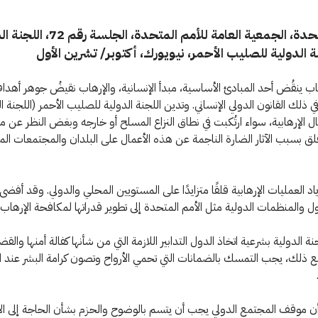
الأمم المتحدة، الجمعية العامة للأمم المتحد
نة الدولية للصليب الأحمر، نيويورك، أكتوبر/ تشرين الأول
اب ينقُض أحد المبادئ الأساسية، مبدأ الإنسانية، والإرهاب نقيضُ جوهر أهداف
في ذلك القانون الدولي الإنساني. وتدين اللجنة الدولية للصليب الأحمر (اللجنة ا
ل الإرهابية، سواء ارتُكبت في نطاق النزاع المسلح أو خارجه وبغض النظر عن مق
ق بسبب الآثار الضارة الناجمة عن هذه الأعمال على البلدان والمجتمعات الم
د العمليات الإرهابية قلقًا متزايدًا على المستويين المحلي والدولي. وقد أفضى
ل والمنظمات الدولية مثل الأمم المتحدة إلى تطوير قدراتها لمكافحة الإرهاب.
ة الدولية بشرعية اتخاذ الدول التدابير اللازمة التي من شأنها كفالة أمنها والق
ع ذلك، يجب التمسك بالضمانات التي تحمي الأرواح وتصون كرامة البشر عند ا
ن موقف المجتمع الدولي يجب أن يتسم بالوضوح والحزم بشأن الحاجة إلى ال