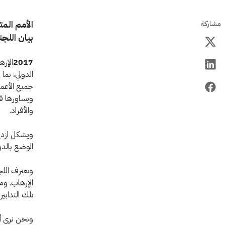
مشاركة
بيان اللج
2017
الإره
الدولي، بما 
جميع الأعما
ويساورها قل
والأفراد.
ويشكل ازديا
الوضع بالدو
وتعترف اللجن
الإرهاب. وم
تلك التدابير.
ونحن نرى أ