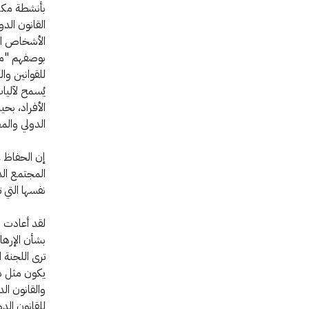
بأنشطة مكافح
القانون الد
الأشخاص ال
بوصفهم "مقا
للقوانين وال
يُسمح لآليا
الأفراد، بح
الدولي والمع
إن الحفاظ ع
المجتمع الدو
نفسها التي 
لقد أعادت ا
بشأن الإرها
ترى اللجنة ا
يكون مثل هذ
والقانون ال
للقانون الدو