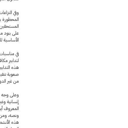
وفي النزاعا
المحظورة بم
المستحقين ل
على بنود مش
الأساسية للق
لتدابير مكا
هذه التدابير
صعوبة تنفي
من غير الدو
وعلى وجه ال
إنسانية وغي
المعروف أيض
ونصه، ومن ث
هذه الأنشطة