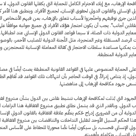
ة الإرهاب، مع إيلاء الاحترام الكامل للحماية التي يكفلها القانون الدولي، لا س
ولي الإنساني والقانون الدولي لحقوق الإنسان، لجميع الأفراد. وينطبق هذا الأمر
ذين جرى توقيفهم واحتُجزوا لأسباب تتعلق بالإرهاب، بمن فيهم الأشخاص ا
تلين أجانب". يجب أن يكون احتجاز هؤلاء الأفراد في جميع جوانبه موافقًا على
معايير الدولية ذات الصلة، لا سيما قواعد القانون الدولي الإنساني عند انطباقها
ت الرصد المستقلة وغير المتحيزة، مثل اللّجنة الدولية للصليب الأحمر، بالوصول
يث يمكنها مساعدة سلطات الاحتجاز في كفالة المعاملة الإنسانية للمحتجزين وفق
ايير الدولية المنطبقة.
لى الحماية المنصوص عليها في القواعد القانونية المنطبقة يصبّ أيضًا في مص
لي، إذ يتنامى إدراكٌ في الوقت الحاضر بأن انتهاكات تلك القواعد قد تُفاقِم الظا
تسعى جهود مكافحة الإرهاب إلى مناهضتها.
لجهود التي بُذلت لمكافحة الإرهاب تنشيط نقاش بين الدول بشأن مشروع اتفا
ب الدولي. وبالقدر الذي قد يشمل نطاق تطبيق مشروع الاتفاقية هذا النزاعات 
لدولية أن من الضروري إدراج حُكم ينظِّم علاقة الاتفاقية بالقانون الدولي الإنسا
ا الحكم السبيل الأوحد لتقليل التداخلات والتناقضات بين مشروع الاتفاقية ا
دولي الإنساني فحسب، بل سيكون أيضًا نصًّا محوريًا للحفاظ على الأساس المن
لي الإنساني، وتكامله وأهميته.