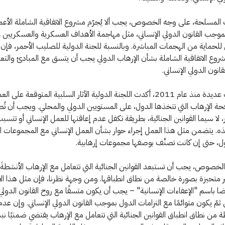
ت المسلحة، على وجه الخصوص، يجب ألا يُجرّم مشروع الاتفاقية الشاملة الأعم
وجب القانون الدولي الإنساني، مثل مهاجمة الأهداف العسكرية والعسكريين غ
لحماية من الهجمات المباشرة. وبالنسبة للجنة الدولية للصليب الأحمر، فإن أ
روع الاتفاقية الشاملة بشأن الإرهاب الدولي يجب أن يتسق مع المبادئ والتع
انون الدولي الإنساني.
في مناسبات عديدة منذ عام 2011، أكدت اللجنة الدولية الآثار السلبية المتوقعة عل
فحة الإرهاب التي تتخذها الدول، على المستويين الدولي والمحلي. ويجب أن تُ
، لا سيما القوانين الجنائية، بطريقة تكفل عدم إعاقتها للعمل الإنساني أو تتسب
ذه. يتضمن مثل هذا العمل إجراء حوار بشأن العمل الإنساني مع المجموعات 
ل، حتى إن كانت تصنَّف بوصفها مجموعات إرهابية.
خصوص، يجب أن تستبعد القوانين الجنائية التي تتعامل مع الإرهاب الأنشطةَ ال
ر متحيزة بصورة خالصة من نطاق انطباقها. ومن وجهة نظرنا، فإن مثل هذا ال
ا باسم "الإعفاءات الإنسانية" – يجب أن يكون متسقًا مع روح القانون الدولي 
مّ يكون متوائمًا مع التزامات الدول بموجب القانون الدولي الإنساني. وإن عدم
 من نطاق انطباق القوانين الجنائية التي تتعامل مع الإرهاب يقتضي ضمنيًا نب