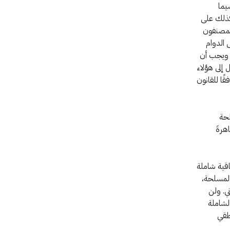
يما
 كذلك على
لمصنفون
 الدوام
. ويجب أن
 إلى هؤلاء
ًا للقانون
لحة
هرةَ
قية شاملة
المسلحة،
ني. ولن
لشاملة
طقي