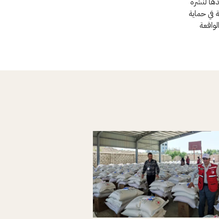
دها لنشره
ة في حماية
لواقعة