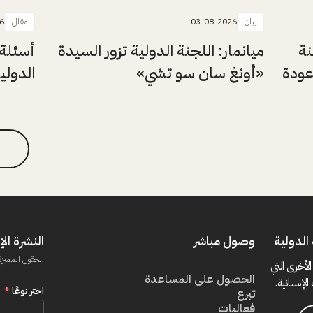
بيان
03-08-2026
مقال
6
نة
ميانمار: اللجنة الدولية تزور السيدة
أسئلة 
عودة
«أونغ سان سو تشي»
الدولي
الدولية
وصول مباشر
النشرة الإ
الحقول المميزة
الأخرى التي
الحصول على المساعدة
الإنسانية.
اختر نوعًا
*
تبرع
فعاليات