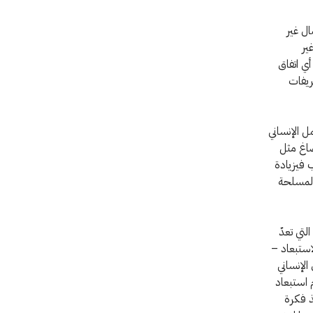
ال غير
ير
ي اتفاق
ريفات
ى العمل الإنساني
صاغ مثل
ب فيزيادة
المسلحة
تي تعدّ
استبعاد –
الإنساني
 استبعاد
ذ فكرة