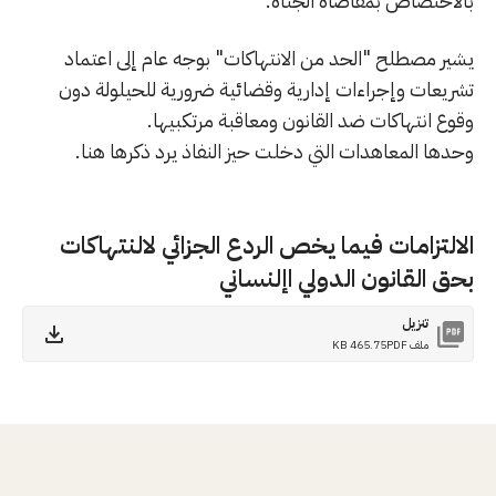
بالاختصاص بمقاضاة الجناة.
يشير مصطلح "الحد من الانتهاكات" بوجه عام إلى اعتماد
تشريعات وإجراءات إدارية وقضائية ضرورية للحيلولة دون
وقوع انتهاكات ضد القانون ومعاقبة مرتكبيها.
وحدها المعاهدات التي دخلت حيز النفاذ يرد ذكرها هنا.
الالتزامات فيما يخص الردع الجزائي لالنتهاكات
بحق القانون الدولي اإلنساني
تنزيل
ملف PDF
465.75 KB