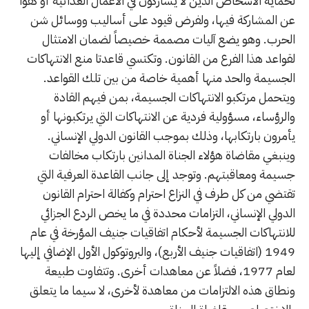
لحماية الأشخاص الذين لا يشاركون في الأعمال العدائية أو كفوا
عن المشاركة فيها، ولفرض قيود على أساليب ووسائل شن
الحرب. وهو يضع آليات مصممة خصيصاً لضمان الامتثال
لقواعد هذا الفرع من القانون. وتكتسي قاعدتا منع الانتهاكات
الجسيمة والحد منها أهمية خاصة من بين تلك القواعد.
ويتحمل مرتكبو الانتهاكات الجسيمة، بمن فيهم القادة
والرؤساء، مسؤولية فردية عن الانتهاكات التي يرتكبونها أو
يأمرون بارتكابها، وذلك بموجب القانون الدولي الإنساني.
وينبغي مقاضاة هؤلاء الجناة المدانين بارتكاب مخالفات
جسيمة ومعاقبتهم. وتوجد إلى جانب القاعدة العرفية التي
تقتضي من كل طرف في النزاع احترام وكفالة احترام القانون
الدولي الإنساني، التزامات محددة في ما يخص الردع الجزائي
للانتهاكات الجسيمة لأحكام اتفاقيات جنيف المؤرخة في عام
1949 (اتفاقيات جنيف الأربع)، والبروتوكول الأول الإضافي إليها
لعام 1977، فضلاً عن معاهدات أخرى. وتتفاوت طبيعة
ونطاق هذه الالتزامات من معاهدة لأخرى، لا سيما ما يتعلق