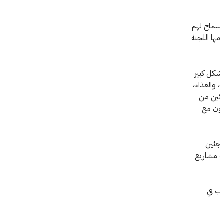
لسماح لهم
ها اللجنة
بشكل كبير
والغذاء،
ئين من
ون مع
جئين
ة مشاريع
ب في