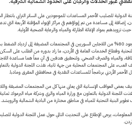
قطتي عبور الحدلات والركبان على الحدود الشمالية الشرقية.
 الدولية للصليب الأحمر المساعدات للموجودين على الساتر الترابي بانتظار ا
، إضافة إلى مساعدة من تم إيواؤهم في مراكز الإيواء المؤقتة الأربعة التي تدعم
يث تزويدهم بمواد الإغاثة الطارئة والمياه والرعاية الصحية الأولية.
وقد أدى وجود 80% من اللاجئين السوريين في المجتمعات المضيفة إلى ازدياد الضغط 
التحتية وقطاع الخدمات العامة في الأردن، ما زاد بدوره من الطلب على السكن، 
قة، والمياه والصرف الصحي. ولتحقيق هدفين في آنٍ معاً هما مساعدة اللاج
العبء على المجتمعات المحلية من جهة ثانية، نفذت اللجنة الدولية بالتعا
ل الأحمر الأردني برنامجاً للمساعدات النقدية في محافظتي المفرق ومادبا.
 بعض العواقب الإنسانية التي يعاني منها كل من المجتمعات المضيفة واللا
فذت اللجنة الدولية بالتعاون مع وزارة المياه والري وشركة مياه اليرموك ثماني
تطوير البنية التحتية للمياه في مناطق مختارة من البادية الشمالية والرويشد.
لمعلومات، يرجى الإطلاع على التحديث التالي حول عمل اللجنة الدولية للصلي
أردن.