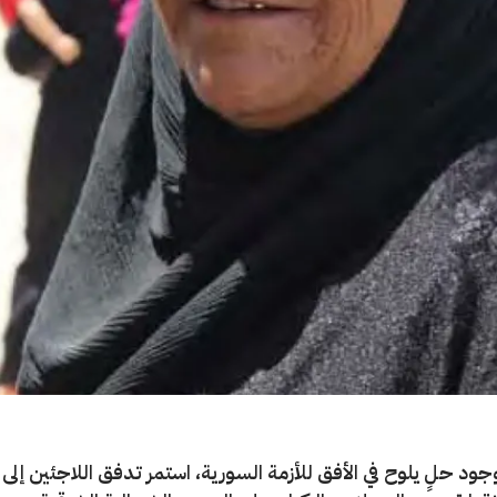
د حلٍ يلوح في الأفق للأزمة السورية، استمر تدفق اللاجئين إلى ا