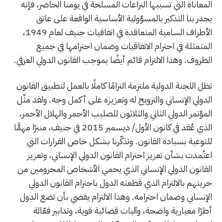
المعاناة التي تسببها النزاعات المسلحة في يومنا الحاضر، فإنه
يجدر بنا التذكير بالمسؤولية الأساسية الواقعة على عاتق
الأطراف السامية المتعاقدة في اتفاقيات جنيف لعام 1949،
المتمثلة في احترام الاتفاقيات وضمان احترامها في جميع
الظروف. وهذا الالتزام قائم أيضًا بموجب القانون الدولي العرفي.
تظل اللجنة الدولية ملتزمة التزامًا كاملًا بالعمل لتطبيق القانون
الدولي الإنساني والترويج له وتعزيزه على أكمل وجه. ولقد مثّل
المؤتمر الدولي الثاني والثلاثون للصليب الأحمر والهلال الأحمر،
الذي عُقد في كانون الأول/ ديسمبر 2015 في جنيف، منبرًا مهمًّا
للتوعية بسيادة القانون. وتذكّرنا بشكل خاص القرارات التي
اعتُمدت بشأن تعزيز احترام القانون الدولي الإنساني، وتعزيز
القانون الدولي الإنساني الذي يحمي الأشخاص المحرومين من
حريتهم بالالتزام الذي قطعته الدول باحترام القانون الدولي
الإنساني وضمان احترامه. وهذا الالتزام يقضي بأن تضع الدول
أطرًا معيارية واضحة، وآليات قضائية قوية، وتدابير فعّالة