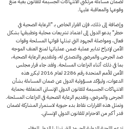
لضمان مساءلة مرتكبي الانتهاكات الجسيمة للقانون بغية منع
وقوعها والمعاقبة عليها.
وإضافة إلى ذلك، فإن القرار الخاص بـ "الرعاية الصحية في
خطر" يدعو الدول إلى اعتماد تشريعات محلية وتطبيقها بشكل
فعال، ومواصلة الجهود التي تبذلها قواتها المسلحة وقوات
الأمن لإدراج تدابير عملية ضمن عملياتها لمنع العنف الموجه
ضد الجرحى والمرضى والتصدي له، ولتقديم الرعاية الصحية،
بما في ذلك أثناء النزاعات المسلحة. ولقد جاء قرار مجلس
الأمن للأمم المتحدة رقم 2286 لعام 2016 ليكرر هذه
الدعوات، وليؤكد مسؤولية الدول عن ضمان المساءلة بشأن
الانتهاكات الجسيمة للقانون الدولي الإنساني المتعلقة بحماية
الجرحى والمرضى، وتقديم الرعاية الصحية في النزاعات المسلحة.
وتمثل هذه القرارات نقاط بدء حيوية لاستمرار المشاركة لضمان
قدر أكبر من الاحترام للقانون الدولي الإنساني.
تدعم اللجنة الدولية الجهود التي تبذلها الدول للوفاء