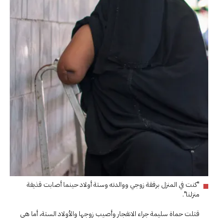
"كنت في المنزل برفقة زوجي ووالدته وستة أولاد حينما أصابت قذيفة
منزلنا".
قتلت حماة سليمة جراء الانفجار وأصيب زوجها والأولاد الستة، أما هي