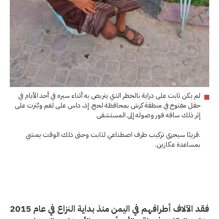
لم يكن ثابت على دراية بالخطر الذي يتربص به أثناء سيره في أحد الأيام في
حقل مفتوح في منطقة كرش بمحافظة لحج. إذ، داس على لغم وبُترت على
إثر ذلك ساقه فور وصوله إلى المستشفى
.قريبًا سيجري تركيب طرف اصطناعي لثابت وحتى ذلك الوقت يمشي
بمساعدة عكازين.
فقد الآلاف أطرافهم في اليمن منذ بداية النزاع في عام 2015